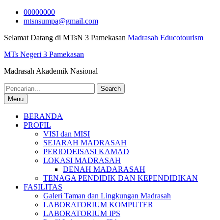
Skip
00000000
to
mtsnsumpa@gmail.com
content
Selamat Datang di MTsN 3 Pamekasan
Madrasah Educotourism
MTs Negeri 3 Pamekasan
Madrasah Akademik Nasional
Search
for:
Menu
BERANDA
PROFIL
VISI dan MISI
SEJARAH MADRASAH
PERIODEISASI KAMAD
LOKASI MADRASAH
DENAH MADARASAH
TENAGA PENDIDIK DAN KEPENDIDIKAN
FASILITAS
Galeri Taman dan Lingkungan Madrasah
LABORATORIUM KOMPUTER
LABORATORIUM IPS