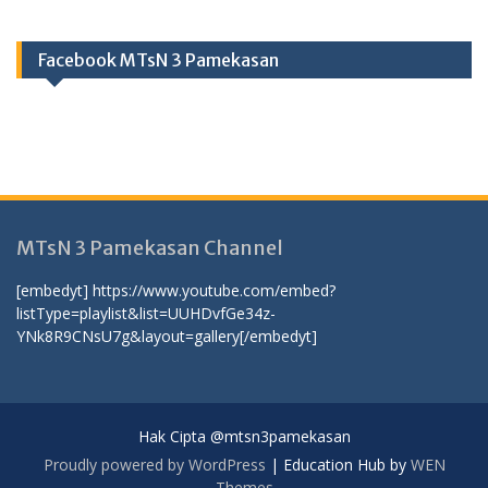
Facebook MTsN 3 Pamekasan
MTsN 3 Pamekasan Channel
[embedyt] https://www.youtube.com/embed?
listType=playlist&list=UUHDvfGe34z-
YNk8R9CNsU7g&layout=gallery[/embedyt]
Hak Cipta @mtsn3pamekasan
Proudly powered by WordPress
|
Education Hub by
WEN
Themes