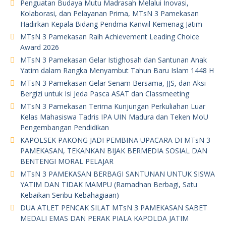
Penguatan Budaya Mutu Madrasah Melalui Inovasi,
Kolaborasi, dan Pelayanan Prima, MTsN 3 Pamekasan
Hadirkan Kepala Bidang Pendma Kanwil Kemenag Jatim
MTsN 3 Pamekasan Raih Achievement Leading Choice
Award 2026
MTsN 3 Pamekasan Gelar Istighosah dan Santunan Anak
Yatim dalam Rangka Menyambut Tahun Baru Islam 1448 H
MTsN 3 Pamekasan Gelar Senam Bersama, JJS, dan Aksi
Bergizi untuk Isi Jeda Pasca ASAT dan Classmeeting
MTsN 3 Pamekasan Terima Kunjungan Perkuliahan Luar
Kelas Mahasiswa Tadris IPA UIN Madura dan Teken MoU
Pengembangan Pendidikan
KAPOLSEK PAKONG JADI PEMBINA UPACARA DI MTsN 3
PAMEKASAN, TEKANKAN BIJAK BERMEDIA SOSIAL DAN
BENTENGI MORAL PELAJAR
MTsN 3 PAMEKASAN BERBAGI SANTUNAN UNTUK SISWA
YATIM DAN TIDAK MAMPU (Ramadhan Berbagi, Satu
Kebaikan Seribu Kebahagiaan)
DUA ATLET PENCAK SILAT MTsN 3 PAMEKASAN SABET
MEDALI EMAS DAN PERAK PIALA KAPOLDA JATIM