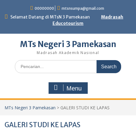
Skip
00000000
mtsnsumpa@gmail.com
to
content
Selamat Datang di MTsN 3 Pamekasan
Madrasah
Educotourism
MTs Negeri 3 Pamekasan
Madrasah Akademik Nasional
Search
for:
Menu
MTs Negeri 3 Pamekasan
>
GALERI STUDI KE LAPAS
GALERI STUDI KE LAPAS