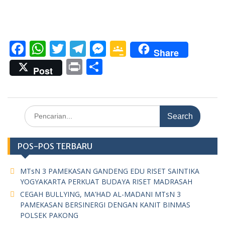
F
W
T
T
M
G
Share
ac
h
w
el
e
o
Pr
S
Post
e
at
itt
e
ss
o
in
h
b
s
er
gr
e
gl
t
ar
o
A
a
n
e
e
Search
for:
o
p
m
g
Cl
k
p
er
as
POS-POS TERBARU
sr
MTsN 3 PAMEKASAN GANDENG EDU RISET SAINTIKA
o
YOGYAKARTA PERKUAT BUDAYA RISET MADRASAH
o
CEGAH BULLYING, MA’HAD AL-MADANI MTsN 3
m
PAMEKASAN BERSINERGI DENGAN KANIT BINMAS
POLSEK PAKONG