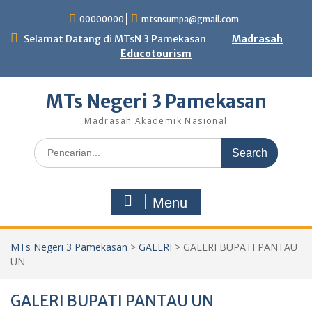
Skip
00000000
mtsnsumpa@gmail.com
to
content
Selamat Datang di MTsN 3 Pamekasan
Madrasah
Educotourism
MTs Negeri 3 Pamekasan
Madrasah Akademik Nasional
Search
for:
Menu
MTs Negeri 3 Pamekasan
>
GALERI
>
GALERI BUPATI PANTAU
UN
GALERI BUPATI PANTAU UN