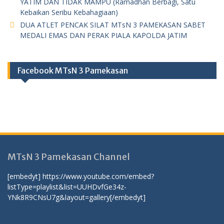
YATIM DAN TIDAK MAMPU (Ramadhan Berbagi, Satu
Kebaikan Seribu Kebahagiaan)
DUA ATLET PENCAK SILAT MTsN 3 PAMEKASAN SABET
MEDALI EMAS DAN PERAK PIALA KAPOLDA JATIM
Facebook MTsN 3 Pamekasan
MTsN 3 Pamekasan Channel
[embedyt] https://www.youtube.com/embed?
listType=playlist&list=UUHDvfGe34z-
YNk8R9CNsU7g&layout=gallery[/embedyt]