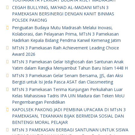
o
CEGAH BULLYING, MA’HAD AL-MADANI MTsN 3
m
PAMEKASAN BERSINERGI DENGAN KANIT BINMAS
POLSEK PAKONG
Penguatan Budaya Mutu Madrasah Melalui Inovasi,
Kolaborasi, dan Pelayanan Prima, MTsN 3 Pamekasan
Hadirkan Kepala Bidang Pendma Kanwil Kemenag Jatim
MTsN 3 Pamekasan Raih Achievement Leading Choice
Award 2026
MTsN 3 Pamekasan Gelar Istighosah dan Santunan Anak
Yatim dalam Rangka Menyambut Tahun Baru Islam 1448 H
MTsN 3 Pamekasan Gelar Senam Bersama, JJS, dan Aksi
Bergizi untuk Isi Jeda Pasca ASAT dan Classmeeting
MTsN 3 Pamekasan Terima Kunjungan Perkuliahan Luar
Kelas Mahasiswa Tadris IPA UIN Madura dan Teken MoU
Pengembangan Pendidikan
KAPOLSEK PAKONG JADI PEMBINA UPACARA DI MTsN 3
PAMEKASAN, TEKANKAN BIJAK BERMEDIA SOSIAL DAN
BENTENGI MORAL PELAJAR
MTsN 3 PAMEKASAN BERBAGI SANTUNAN UNTUK SISWA