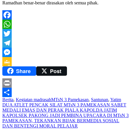
Ramadhan benar-benar dirasakan oleh semua pihak.
Facebook
WhatsApp
Twitter
Telegram
Messenger
Share
Post
Google
Classroom
Print
Berita
,
Kegiatan madrasah
MTsN 3 Pamekasan
,
Santunan
,
Yatim
Share
Navigasi
DUA ATLET PENCAK SILAT MTsN 3 PAMEKASAN SABET
MEDALI EMAS DAN PERAK PIALA KAPOLDA JATIM
pos
KAPOLSEK PAKONG JADI PEMBINA UPACARA DI MTsN 3
PAMEKASAN, TEKANKAN BIJAK BERMEDIA SOSIAL
DAN BENTENGI MORAL PELAJAR