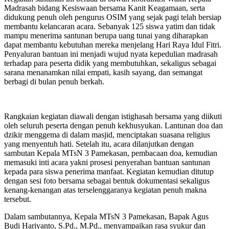
Madrasah bidang Kesiswaan bersama Kanit Keagamaan, serta
didukung penuh oleh pengurus OSIM yang sejak pagi telah bersiap
membantu kelancaran acara. Sebanyak 125 siswa yatim dan tidak
mampu menerima santunan berupa uang tunai yang diharapkan
dapat membantu kebutuhan mereka menjelang Hari Raya Idul Fitri.
Penyaluran bantuan ini menjadi wujud nyata kepedulian madrasah
terhadap para peserta didik yang membutuhkan, sekaligus sebagai
sarana menanamkan nilai empati, kasih sayang, dan semangat
berbagi di bulan penuh berkah.
Rangkaian kegiatan diawali dengan istighasah bersama yang diikuti
oleh seluruh peserta dengan penuh kekhusyukan. Lantunan doa dan
dzikir menggema di dalam masjid, menciptakan suasana religius
yang menyentuh hati. Setelah itu, acara dilanjutkan dengan
sambutan Kepala MTsN 3 Pamekasan, pembacaan doa, kemudian
memasuki inti acara yakni prosesi penyerahan bantuan santunan
kepada para siswa penerima manfaat. Kegiatan kemudian ditutup
dengan sesi foto bersama sebagai bentuk dokumentasi sekaligus
kenang-kenangan atas terselenggaranya kegiatan penuh makna
tersebut.
Dalam sambutannya, Kepala MTsN 3 Pamekasan, Bapak Agus
Budi Hariyanto, S.Pd., M.Pd., menyampaikan rasa syukur dan