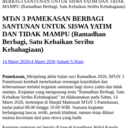
BERBAGI SANTUNAN UNTUK SISWA YATIM DAN TIDAK
MAMPU (Ramadhan Berbagi, Satu Kebaikan Seribu Kebahagiaan)
MTsN 3 PAMEKASAN BERBAGI
SANTUNAN UNTUK SISWA YATIM
DAN TIDAK MAMPU (Ramadhan
Berbagi, Satu Kebaikan Seribu
Kebahagiaan)
14 Maret 2026
14 Maret 2026
Subairi S.Hum
Pamekasan_
Menjelang akhir bulan suci Ramadhan 2026, MTsN 3
Pamekasan kembali menebarkan semangat kepedulian dan
kebersamaan melalui kegiatan santunan bagi siswa yatim dan tidak
mampu. Kegiatan yang mengusung tema “Ramadhan Berbagi, Satu
Kebaikan Seribu Kebahagiaan” ini dilaksanakan pada Sabtu, 14
Maret 2026, bertempat di Masjid Madrasah MTsN 3 Pamekasan,
mulai pukul 08.00 hingga 10.00 WIB. Suasana kegiatan
berlangsung lancar, tertib, penuh khidmat, namun tetap dihiasi
nuansa keceriaan dari para siswa yang hadir.
Kegiatan santunan ini berada di bawah koordinasi Wakil Kepala