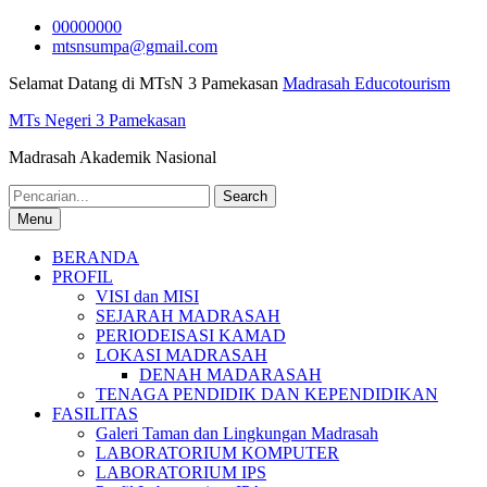
Skip
00000000
to
mtsnsumpa@gmail.com
content
Selamat Datang di MTsN 3 Pamekasan
Madrasah Educotourism
MTs Negeri 3 Pamekasan
Madrasah Akademik Nasional
Search
for:
Menu
BERANDA
PROFIL
VISI dan MISI
SEJARAH MADRASAH
PERIODEISASI KAMAD
LOKASI MADRASAH
DENAH MADARASAH
TENAGA PENDIDIK DAN KEPENDIDIKAN
FASILITAS
Galeri Taman dan Lingkungan Madrasah
LABORATORIUM KOMPUTER
LABORATORIUM IPS