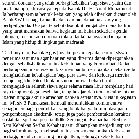
seluruh donatur yang telah berbagi kebaikan bagi siswa yatim dan
tidak mampu, khususnya kepada Bapak Dr. H. Amril Muhammad.
Ia berharap semua bentuk kebaikan yang telah diberikan dicatat oleh
Allah SWT sebagai amal ibadah dan mendapat balasan yang
berlipat ganda. Ucapan tersebut disambut hangat oleh para hadirin
yang turut merasakan bahwa kegiatan ini bukan sekadar agenda
tahunan, melainkan cerminan nilai-nilai kemanusiaan dan ajaran
Islam yang hidup di lingkungan madrasah.
Tak hanya itu, Bapak Agus juga berpesan kepada seluruh siswa
penerima santunan agar bantuan yang diterima dapat dipergunakan
dengan sebaik-baiknya untuk kebutuhan yang bermanfaat. Beliau
berharap santunan tersebut bisa membantu meringankan beban serta
menghadirkan kebahagiaan bagi para siswa dan keluarga mereka
menjelang Idul Fitri. Di akhir sambutannya, beliau turut
mengingatkan seluruh siswa agar selama masa libur menjelang hari
raya tetap menjaga kesehatan, tetap belajar, dan terus meningkatkan
ibadah hingga akhir Ramadhan bahkan setelahnya. Melalui kegiatan
ini, MTsN 3 Pamekasan kembali menunjukkan komitmennya
sebagai lembaga pendidikan yang tidak hanya berorientasi pada
pengembangan akademik, tetapi juga pada pembentukan karakter
sosial dan spiritual peserta didik. Semangat “Ramadhan Berbagi,
Satu Kebaikan Seribu Kebahagiaan” diharapkan menjadi inspirasi
bagi seluruh warga madrasah untuk terus menanamkan kebiasaan
berbagi, peduli, dan saling menguatkan, sehingga keberkahan