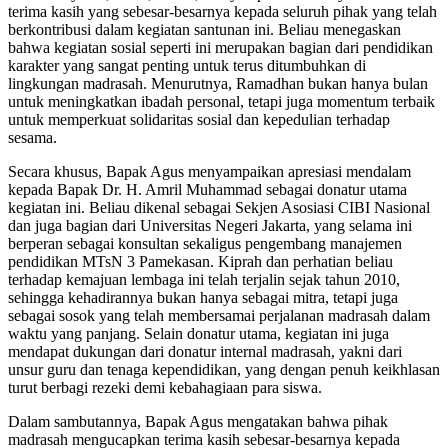
terima kasih yang sebesar-besarnya kepada seluruh pihak yang telah
berkontribusi dalam kegiatan santunan ini. Beliau menegaskan
bahwa kegiatan sosial seperti ini merupakan bagian dari pendidikan
karakter yang sangat penting untuk terus ditumbuhkan di
lingkungan madrasah. Menurutnya, Ramadhan bukan hanya bulan
untuk meningkatkan ibadah personal, tetapi juga momentum terbaik
untuk memperkuat solidaritas sosial dan kepedulian terhadap
sesama.
Secara khusus, Bapak Agus menyampaikan apresiasi mendalam
kepada Bapak Dr. H. Amril Muhammad sebagai donatur utama
kegiatan ini. Beliau dikenal sebagai Sekjen Asosiasi CIBI Nasional
dan juga bagian dari Universitas Negeri Jakarta, yang selama ini
berperan sebagai konsultan sekaligus pengembang manajemen
pendidikan MTsN 3 Pamekasan. Kiprah dan perhatian beliau
terhadap kemajuan lembaga ini telah terjalin sejak tahun 2010,
sehingga kehadirannya bukan hanya sebagai mitra, tetapi juga
sebagai sosok yang telah membersamai perjalanan madrasah dalam
waktu yang panjang. Selain donatur utama, kegiatan ini juga
mendapat dukungan dari donatur internal madrasah, yakni dari
unsur guru dan tenaga kependidikan, yang dengan penuh keikhlasan
turut berbagi rezeki demi kebahagiaan para siswa.
Dalam sambutannya, Bapak Agus mengatakan bahwa pihak
madrasah mengucapkan terima kasih sebesar-besarnya kepada