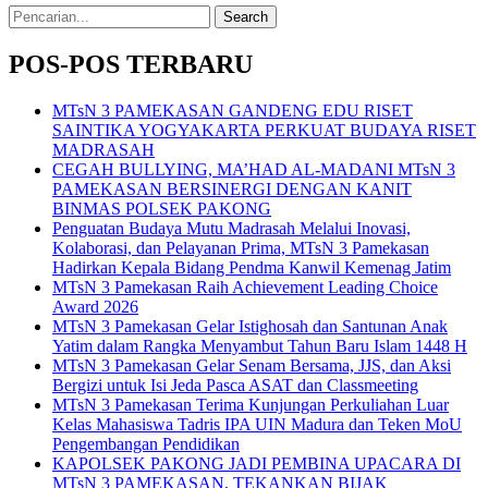
Search
for:
POS-POS TERBARU
MTsN 3 PAMEKASAN GANDENG EDU RISET
SAINTIKA YOGYAKARTA PERKUAT BUDAYA RISET
MADRASAH
CEGAH BULLYING, MA’HAD AL-MADANI MTsN 3
PAMEKASAN BERSINERGI DENGAN KANIT
BINMAS POLSEK PAKONG
Penguatan Budaya Mutu Madrasah Melalui Inovasi,
Kolaborasi, dan Pelayanan Prima, MTsN 3 Pamekasan
Hadirkan Kepala Bidang Pendma Kanwil Kemenag Jatim
MTsN 3 Pamekasan Raih Achievement Leading Choice
Award 2026
MTsN 3 Pamekasan Gelar Istighosah dan Santunan Anak
Yatim dalam Rangka Menyambut Tahun Baru Islam 1448 H
MTsN 3 Pamekasan Gelar Senam Bersama, JJS, dan Aksi
Bergizi untuk Isi Jeda Pasca ASAT dan Classmeeting
MTsN 3 Pamekasan Terima Kunjungan Perkuliahan Luar
Kelas Mahasiswa Tadris IPA UIN Madura dan Teken MoU
Pengembangan Pendidikan
KAPOLSEK PAKONG JADI PEMBINA UPACARA DI
MTsN 3 PAMEKASAN, TEKANKAN BIJAK