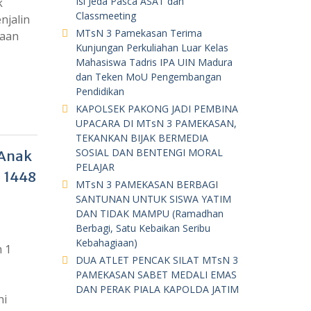
Isi Jeda Pasca ASAT dan
k
Classmeeting
njalin
MTsN 3 Pamekasan Terima
naan
Kunjungan Perkuliahan Luar Kelas
Mahasiswa Tadris IPA UIN Madura
dan Teken MoU Pengembangan
Pendidikan
KAPOLSEK PAKONG JADI PEMBINA
UPACARA DI MTsN 3 PAMEKASAN,
TEKANKAN BIJAK BERMEDIA
SOSIAL DAN BENTENGI MORAL
 Anak
PELAJAR
 1448
MTsN 3 PAMEKASAN BERBAGI
SANTUNAN UNTUK SISWA YATIM
DAN TIDAK MAMPU (Ramadhan
Berbagi, Satu Kebaikan Seribu
Kebahagiaan)
 1
DUA ATLET PENCAK SILAT MTsN 3
PAMEKASAN SABET MEDALI EMAS
DAN PERAK PIALA KAPOLDA JATIM
ni