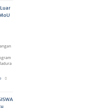
Luar
 MoU
bangan
rogram
Madura
a
SISWA
tu