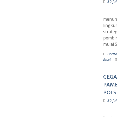
30 Ju
menunj
lingku
strate
pembin
mulai 
Berit
Riset
CEGA
PAME
POLS
30 Ju