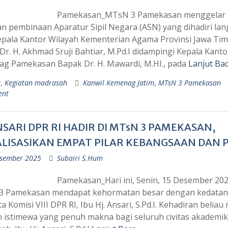
Pamekasan_MTsN 3 Pamekasan menggelar
an pembinaan Aparatur Sipil Negara (ASN) yang dihadiri la
epala Kantor Wilayah Kementerian Agama Provinsi Jawa Ti
Dr. H. Akhmad Sruji Bahtiar, M.Pd.I didampingi Kepala Kanto
g Pamekasan Bapak Dr. H. Mawardi, M.HI., pada
Lanjut Ba
a
,
Kegiatan madrasah
Kanwil Kemenag Jatim
,
MTsN 3 Pamekasan
ent
ANSARI DPR RI HADIR DI MTsN 3 PAMEKASAN,
ALISASIKAN EMPAT PILAR KEBANGSAAN DAN P
sember 2025
Subairi S.Hum
Pamekasan_Hari ini, Senin, 15 Desember 202
 Pamekasan mendapat kehormatan besar dengan kedata
 Komisi VIII DPR RI, Ibu Hj. Ansari, S.Pd.I. Kehadiran beliau
istimewa yang penuh makna bagi seluruh civitas akademi