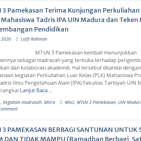
 3 Pamekasan Terima Kunjungan Perkuliahan 
 Mahasiswa Tadris IPA UIN Madura dan Teken
embangan Pendidikan
i 2026
Lutfi Rahman
MTsN 3 Pamekasan kembali menunjukkan
ennya sebagai madrasah yang terbuka terhadap pengem
ikan dan kolaborasi akademik. Hal tersebut ditandai dengan
anaan kegiatan Perkuliahan Luar Kelas (PLK) Mahasiswa P
Tadris Ilmu Pengetahuan Alam (IPA) Fakultas Tarbiyah UIN 
irangkai
Lanjut Baca …
a
,
Kegiatan madrasah
,
Mitra
MoU
,
MTsN 3 Pamekasan
,
UIN Madur
 comment
 3 PAMEKASAN BERBAGI SANTUNAN UNTUK 
M DAN TIDAK MAMPU (Ramadhan Berbagi, Sa