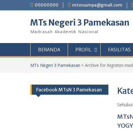
Skip
00000000
mtsnsumpa@gmail.com
to
content
MTs Negeri 3 Pamekasan
Madrasah Akademik Nasional
BERANDA
PROFIL
FASILITAS
MTs Negeri 3 Pamekasan
>
Archive for
Kegiatan mad
Kat
Facebook MTsN 3 Pamekasan
Sehubun
MTsN
YOGY