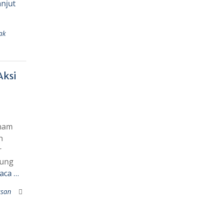
njut
ak
Aksi
nam
n
r
sung
aca …
san