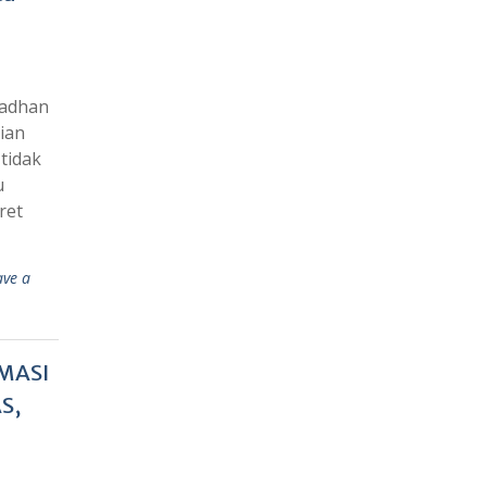
madhan
ian
tidak
u
ret
ave a
MASI
S,