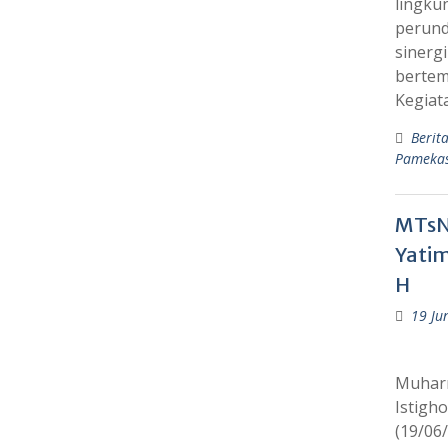
lingku
perund
sinerg
bertem
Kegiat
Berit
Pameka
MTsN
Yati
H
19 Ju
Muharr
Istigh
(19/06