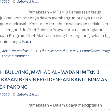
li 2026
Subairi S.Hum
Pamekasan – MTsN 3 Pamekasan terus
ukkan komitmennya dalam membangun budaya riset di
ngan madrasah. Komitmen tersebut diwujudkan melalui ker
gis dengan Edu Riset Saintika Yogyakarta dalam kegiatan
aan Program Riset Madrasah yang berlangsung selama tiga
Senin
Lanjut Baca …
a
,
Kegiatan madrasah
Edu Riset Saintika
,
MTsN 3 Pamekasan
,
Prog
Leave a comment
H BULLYING, MA’HAD AL-MADANI MTsN 3
KASAN BERSINERGI DENGAN KANIT BINMAS
EK PAKONG
li 2026
Subairi S.Hum
Pamekasan – Dalam upaya menciptakan