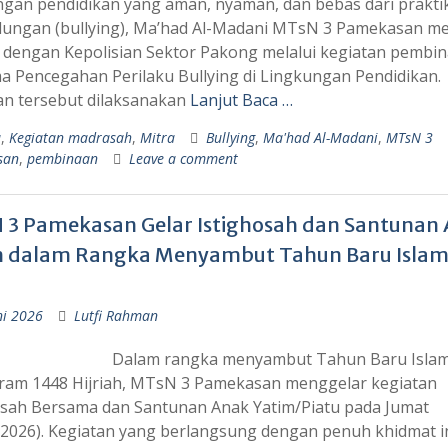
ngan pendidikan yang aman, nyaman, dan bebas dari prakti
ungan (bullying), Ma’had Al-Madani MTsN 3 Pamekasan me
i dengan Kepolisian Sektor Pakong melalui kegiatan pembi
a Pencegahan Perilaku Bullying di Lingkungan Pendidikan.
an tersebut dilaksanakan
Lanjut Baca …
a
,
Kegiatan madrasah
,
Mitra
Bullying
,
Ma'had Al-Madani
,
MTsN 3
san
,
pembinaan
Leave a comment
 3 Pamekasan Gelar Istighosah dan Santunan
m dalam Rangka Menyambut Tahun Baru Islam
ni 2026
Lutfi Rahman
Dalam rangka menyambut Tahun Baru Islam
am 1448 Hijriah, MTsN 3 Pamekasan menggelar kegiatan
osah Bersama dan Santunan Anak Yatim/Piatu pada Jumat
/2026). Kegiatan yang berlangsung dengan penuh khidmat i