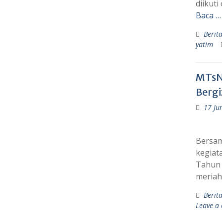
diikut
Baca …
Berit
yatim
MTsN 
Bergi
17 Ju
Bersama
kegiat
Tahun 
meriah
Berit
Leave a