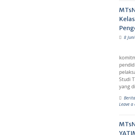
MTsN
Kelas
Peng
8 Jun
komitm
pendid
pelaks
Studi 
yang d
Berit
Leave a
MTsN
YATI