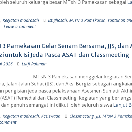
i oleh seluruh keluarga besar MTsN 3 Pamekasan sebagai
La
a
,
Kegiatan madrasah
Istighosah
,
MTsN 3 Pamekasan
,
santunan an
Leave a comment
3 Pamekasan Gelar Senam Bersama, JJS, dan 
zi untuk Isi Jeda Pasca ASAT dan Classmeeting
ni 2026
Lutfi Rahman
MTsN 3 Pamekasan menggelar kegiatan Se
, Jalan-Jalan Sehat (JJS), dan Aksi Bergizi sebagai rangkaia
an pengisian jeda pasca pelaksanaan Asesmen Sumatif Akhi
(ASAT) Remedial dan Classmeeting. Kegiatan yang berlang
 dan penuh semangat ini diikuti oleh seluruh siswa
Lanjut B
a
,
Kegiatan madrasah
,
Kesiswaan
Classmeeting
,
JJs
,
MTsN 3 Pameka
 comment