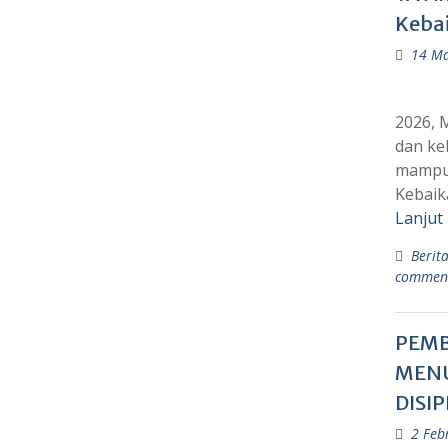
Keba
14 Ma
2026, 
dan ke
mampu.
Kebaik
Lanjut
Berit
commen
PEMB
MENU
DISI
2 Feb