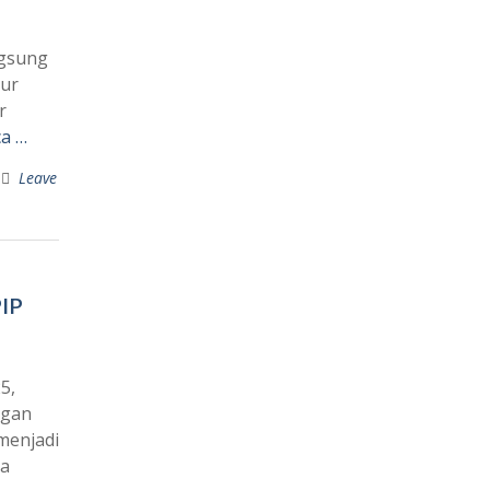
ngsung
mur
r
ca …
Leave
IP
5,
ngan
 menjadi
ka