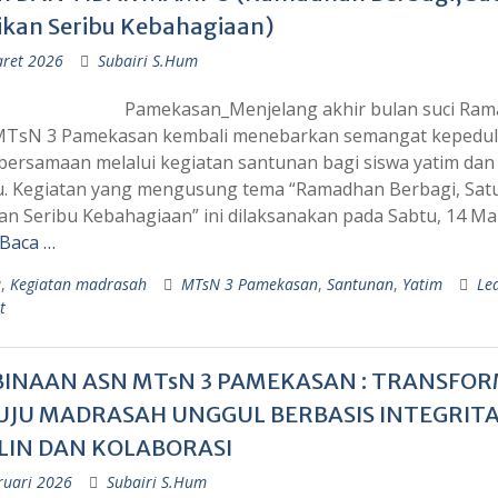
ikan Seribu Kebahagiaan)
ret 2026
Subairi S.Hum
Pamekasan_Menjelang akhir bulan suci Ra
MTsN 3 Pamekasan kembali menebarkan semangat kepedul
bersamaan melalui kegiatan santunan bagi siswa yatim dan 
 Kegiatan yang mengusung tema “Ramadhan Berbagi, Sat
an Seribu Kebahagiaan” ini dilaksanakan pada Sabtu, 14 Ma
 Baca …
a
,
Kegiatan madrasah
MTsN 3 Pamekasan
,
Santunan
,
Yatim
Le
t
INAAN ASN MTsN 3 PAMEKASAN : TRANSFOR
JU MADRASAH UNGGUL BERBASIS INTEGRITA
PLIN DAN KOLABORASI
ruari 2026
Subairi S.Hum