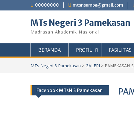
Skip
00000000
mtsnsumpa@gmail.com
to
content
MTs Negeri 3 Pamekasan
Madrasah Akademik Nasional
BERANDA
PROFIL
FASILITAS
MTs Negeri 3 Pamekasan
>
GALERI
>
PAMEKASAN SC
PAM
Facebook MTsN 3 Pamekasan