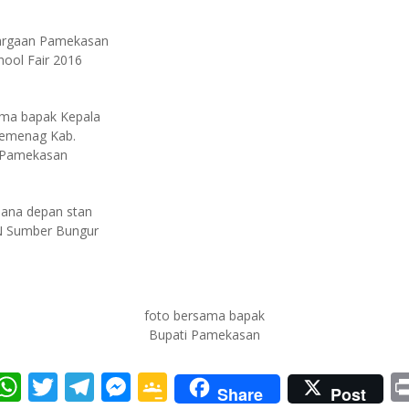
hrgaan Pamekasan
hool Fair 2016
ma bapak Kepala
emenag Kab.
Pamekasan
ana depan stan
 Sumber Bungur
foto bersama bapak
Bupati Pamekasan
W
T
T
M
G
Share
Post