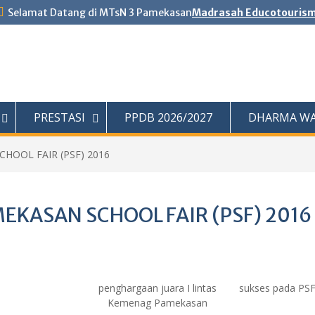
Selamat Datang di MTsN 3 Pamekasan
Madrasah Educotouris
PRESTASI
PPDB 2026/2027
DHARMA WA
HOOL FAIR (PSF) 2016
EKASAN SCHOOL FAIR (PSF) 2016
penghargaan juara I lintas
sukses pada PS
Kemenag Pamekasan