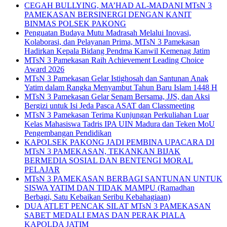
CEGAH BULLYING, MA’HAD AL-MADANI MTsN 3
PAMEKASAN BERSINERGI DENGAN KANIT
BINMAS POLSEK PAKONG
Penguatan Budaya Mutu Madrasah Melalui Inovasi,
Kolaborasi, dan Pelayanan Prima, MTsN 3 Pamekasan
Hadirkan Kepala Bidang Pendma Kanwil Kemenag Jatim
MTsN 3 Pamekasan Raih Achievement Leading Choice
Award 2026
MTsN 3 Pamekasan Gelar Istighosah dan Santunan Anak
Yatim dalam Rangka Menyambut Tahun Baru Islam 1448 H
MTsN 3 Pamekasan Gelar Senam Bersama, JJS, dan Aksi
Bergizi untuk Isi Jeda Pasca ASAT dan Classmeeting
MTsN 3 Pamekasan Terima Kunjungan Perkuliahan Luar
Kelas Mahasiswa Tadris IPA UIN Madura dan Teken MoU
Pengembangan Pendidikan
KAPOLSEK PAKONG JADI PEMBINA UPACARA DI
MTsN 3 PAMEKASAN, TEKANKAN BIJAK
BERMEDIA SOSIAL DAN BENTENGI MORAL
PELAJAR
MTsN 3 PAMEKASAN BERBAGI SANTUNAN UNTUK
SISWA YATIM DAN TIDAK MAMPU (Ramadhan
Berbagi, Satu Kebaikan Seribu Kebahagiaan)
DUA ATLET PENCAK SILAT MTsN 3 PAMEKASAN
SABET MEDALI EMAS DAN PERAK PIALA
KAPOLDA JATIM