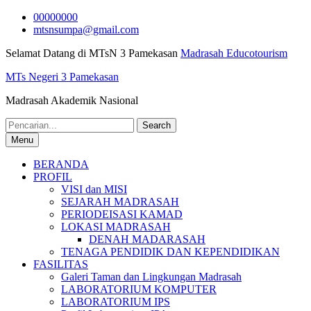
Skip
00000000
to
mtsnsumpa@gmail.com
content
Selamat Datang di MTsN 3 Pamekasan
Madrasah Educotourism
MTs Negeri 3 Pamekasan
Madrasah Akademik Nasional
Search
for:
Menu
BERANDA
PROFIL
VISI dan MISI
SEJARAH MADRASAH
PERIODEISASI KAMAD
LOKASI MADRASAH
DENAH MADARASAH
TENAGA PENDIDIK DAN KEPENDIDIKAN
FASILITAS
Galeri Taman dan Lingkungan Madrasah
LABORATORIUM KOMPUTER
LABORATORIUM IPS