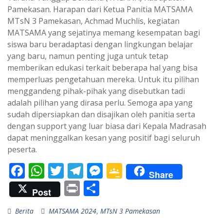
Pamekasan. Harapan dari Ketua Panitia MATSAMA
MTsN 3 Pamekasan, Achmad Muchlis, kegiatan
MATSAMA yang sejatinya memang kesempatan bagi
siswa baru beradaptasi dengan lingkungan belajar
yang baru, namun penting juga untuk tetap
memberikan edukasi terkait beberapa hal yang bisa
memperluas pengetahuan mereka. Untuk itu pilihan
menggandeng pihak-pihak yang disebutkan tadi
adalah pilihan yang dirasa perlu. Semoga apa yang
sudah dipersiapkan dan disajikan oleh panitia serta
dengan support yang luar biasa dari Kepala Madrasah
dapat meninggalkan kesan yang positif bagi seluruh
peserta.
F
W
T
T
M
G
Share
ac
h
w
el
e
o
Pr
S
Post
e
at
itt
e
ss
o
in
h
Berita
MATSAMA 2024
,
MTsN 3 Pamekasan
b
s
er
gr
e
gl