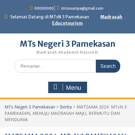
Skip
00000000
mtsnsumpa@gmail.com
to
content
Selamat Datang di MTsN 3 Pamekasan
Madrasah
Educotourism
MTs Negeri 3 Pamekasan
Madrasah Akademik Nasional
Search
for:
Menu
MTs Negeri 3 Pamekasan
>
Berita
>
MATSAMA 2024 MTsN 3
PAMEKASAN, MENUJU MADRASAH MAJU, BERMUTU DAN
MENDUNIA