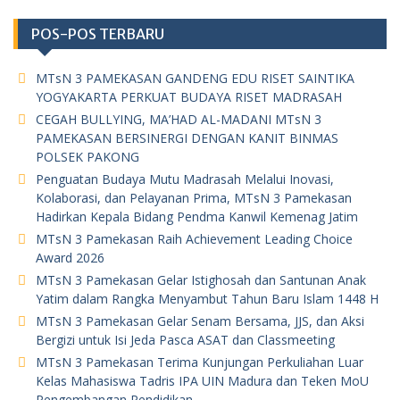
POS-POS TERBARU
MTsN 3 PAMEKASAN GANDENG EDU RISET SAINTIKA
YOGYAKARTA PERKUAT BUDAYA RISET MADRASAH
CEGAH BULLYING, MA’HAD AL-MADANI MTsN 3
PAMEKASAN BERSINERGI DENGAN KANIT BINMAS
POLSEK PAKONG
Penguatan Budaya Mutu Madrasah Melalui Inovasi,
Kolaborasi, dan Pelayanan Prima, MTsN 3 Pamekasan
Hadirkan Kepala Bidang Pendma Kanwil Kemenag Jatim
MTsN 3 Pamekasan Raih Achievement Leading Choice
Award 2026
MTsN 3 Pamekasan Gelar Istighosah dan Santunan Anak
Yatim dalam Rangka Menyambut Tahun Baru Islam 1448 H
MTsN 3 Pamekasan Gelar Senam Bersama, JJS, dan Aksi
Bergizi untuk Isi Jeda Pasca ASAT dan Classmeeting
MTsN 3 Pamekasan Terima Kunjungan Perkuliahan Luar
Kelas Mahasiswa Tadris IPA UIN Madura dan Teken MoU
Pengembangan Pendidikan