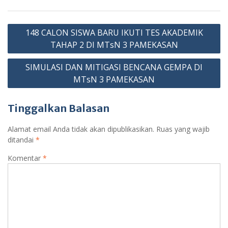
t
ar
o
A
a
n
e
e
Navigasi
o
p
m
g
Cl
148 CALON SISWA BARU IKUTI TES AKADEMIK
pos
k
p
er
as
TAHAP 2 DI MTsN 3 PAMEKASAN
sr
SIMULASI DAN MITIGASI BENCANA GEMPA DI
o
MTsN 3 PAMEKASAN
o
Tinggalkan Balasan
m
Alamat email Anda tidak akan dipublikasikan.
Ruas yang wajib
ditandai
*
Komentar
*