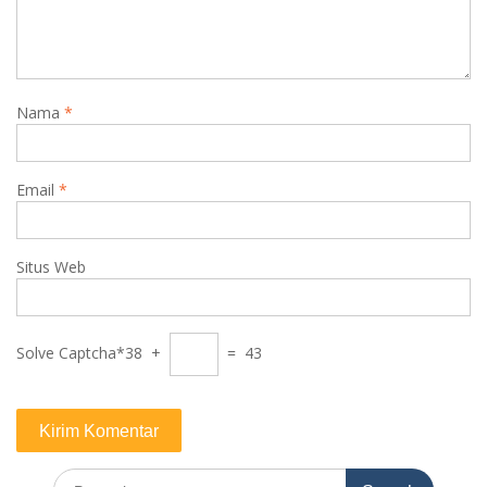
Nama
*
Email
*
Situs Web
Solve Captcha*
38 +
= 43
Search