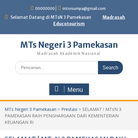
Skip
00000000
mtsnsumpa@gmail.com
to
content
Selamat Datang di MTsN 3 Pamekasan
Madrasah
Educotourism
MTs Negeri 3 Pamekasan
Madrasah Akademik Nasional
Search
for:
Menu
MTs Negeri 3 Pamekasan
>
Prestasi
>
SELAMAT ! MTsN 3
PAMEKASAN RAIH PENGHARGAAN DARI KEMENTERIAN
KEUANGAN RI