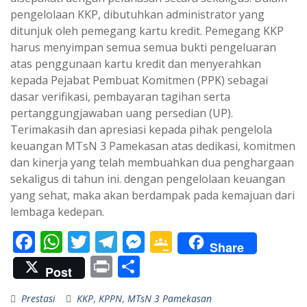
pengelolaan KKP, dibutuhkan administrator yang
ditunjuk oleh pemegang kartu kredit. Pemegang KKP
harus menyimpan semua semua bukti pengeluaran
atas penggunaan kartu kredit dan menyerahkan
kepada Pejabat Pembuat Komitmen (PPK) sebagai
dasar verifikasi, pembayaran tagihan serta
pertanggungjawaban uang persedian (UP).
Terimakasih dan apresiasi kepada pihak pengelola
keuangan MTsN 3 Pamekasan atas dedikasi, komitmen
dan kinerja yang telah membuahkan dua penghargaan
sekaligus di tahun ini. dengan pengelolaan keuangan
yang sehat, maka akan berdampak pada kemajuan dari
lembaga kedepan.
F
W
T
T
M
G
Share
ac
h
w
el
e
o
Pr
S
Post
e
at
itt
e
ss
o
in
h
Prestasi
KKP
,
KPPN
,
MTsN 3 Pamekasan