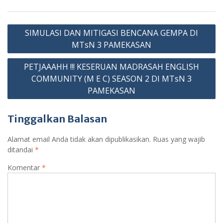
b
s
er
gr
e
gl
t
ar
o
A
a
n
e
e
Navigasi
o
p
m
g
Cl
SIMULASI DAN MITIGASI BENCANA GEMPA DI
pos
k
p
er
as
MTsN 3 PAMEKASAN
sr
PETJAAAHH !!! KESERUAN MADRASAH ENGLISH
o
COMMUNITY (M E C) SEASON 2 DI MTsN 3
PAMEKASAN
o
m
Tinggalkan Balasan
Alamat email Anda tidak akan dipublikasikan.
Ruas yang wajib
ditandai
*
Komentar
*