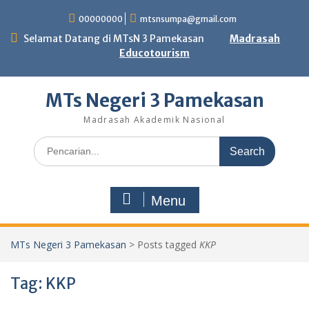
Skip
00000000
mtsnsumpa@gmail.com
to
content
Selamat Datang di MTsN 3 Pamekasan
Madrasah
Educotourism
MTs Negeri 3 Pamekasan
Madrasah Akademik Nasional
Search
for:
Menu
MTs Negeri 3 Pamekasan
>
Posts tagged
KKP
Tag:
KKP