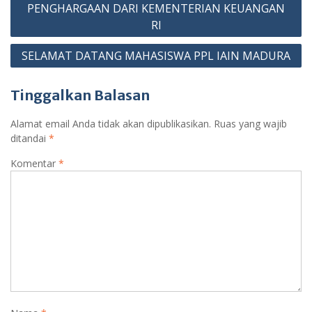
pos
PENGHARGAAN DARI KEMENTERIAN KEUANGAN
sr
RI
o
SELAMAT DATANG MAHASISWA PPL IAIN MADURA
o
m
Tinggalkan Balasan
Alamat email Anda tidak akan dipublikasikan.
Ruas yang wajib
ditandai
*
Komentar
*