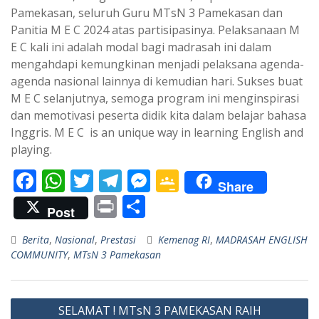
Pamekasan, seluruh Guru MTsN 3 Pamekasan dan
Panitia M E C 2024 atas partisipasinya. Pelaksanaan M
E C kali ini adalah modal bagi madrasah ini dalam
mengahdapi kemungkinan menjadi pelaksana agenda-
agenda nasional lainnya di kemudian hari. Sukses buat
M E C selanjutnya, semoga program ini menginspirasi
dan memotivasi peserta didik kita dalam belajar bahasa
Inggris. M E C is an unique way in learning English and
playing.
F
W
T
T
M
G
Share
ac
h
w
el
e
o
Pr
S
Post
e
at
itt
e
ss
o
in
h
Berita
,
Nasional
,
Prestasi
Kemenag RI
,
MADRASAH ENGLISH
b
s
er
gr
e
gl
t
ar
COMMUNITY
,
MTsN 3 Pamekasan
o
A
a
n
e
e
o
p
m
g
Cl
Navigasi
k
p
er
as
SELAMAT ! MTsN 3 PAMEKASAN RAIH