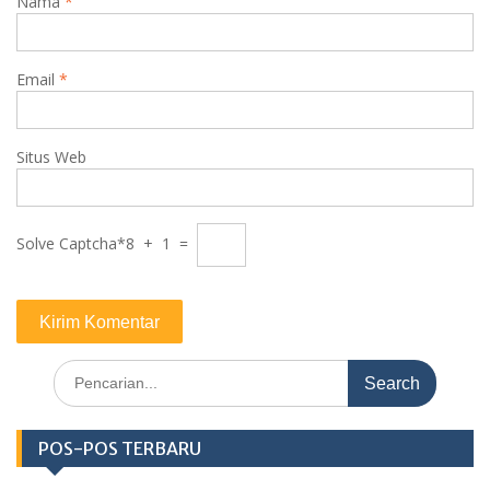
Nama
*
Email
*
Situs Web
Solve Captcha*
8 + 1 =
Search
for:
POS-POS TERBARU