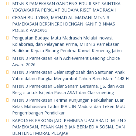
MTsN 3 PAMEKASAN GANDENG EDU RISET SAINTIKA
YOGYAKARTA PERKUAT BUDAYA RISET MADRASAH
CEGAH BULLYING, MA’HAD AL-MADANI MTsN 3
PAMEKASAN BERSINERGI DENGAN KANIT BINMAS
POLSEK PAKONG
Penguatan Budaya Mutu Madrasah Melalui Inovasi,
Kolaborasi, dan Pelayanan Prima, MTsN 3 Pamekasan
Hadirkan Kepala Bidang Pendma Kanwil Kemenag Jatim
MTsN 3 Pamekasan Raih Achievement Leading Choice
Award 2026
MTsN 3 Pamekasan Gelar Istighosah dan Santunan Anak
Yatim dalam Rangka Menyambut Tahun Baru Islam 1448 H
MTsN 3 Pamekasan Gelar Senam Bersama, JJS, dan Aksi
Bergizi untuk Isi Jeda Pasca ASAT dan Classmeeting
MTsN 3 Pamekasan Terima Kunjungan Perkuliahan Luar
Kelas Mahasiswa Tadris IPA UIN Madura dan Teken MoU
Pengembangan Pendidikan
KAPOLSEK PAKONG JADI PEMBINA UPACARA DI MTsN 3
PAMEKASAN, TEKANKAN BIJAK BERMEDIA SOSIAL DAN
BENTENGI MORAL PELAJAR