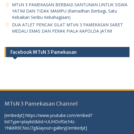
MTsN 3 PAMEKASAN BERBAGI SANTUNAN UNTUK SISWA
YATIM DAN TIDAK MAMPU (Ramadhan Berbagi, Satu
Kebaikan Seribu Kebahagiaan)
DUA ATLET PENCAK SILAT MTsN 3 PAMEKASAN SABET
MEDALI EMAS DAN PERAK PIALA KAPOLDA JATIM
Facebook MTsN 3 Pamekasan
MTsN 3 Pamekasan Channel
[embedyt] https://www.youtube.com/embed?
listType=playlist&list=UUHDvfGe34z-
YNk8R9CNsU7g&layout=gallery[/embedyt]