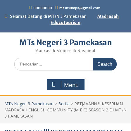
Skip
00000000
mtsnsumpa@gmail.com
to
content
Selamat Datang di MTsN 3 Pamekasan
Madrasah
Educotourism
MTs Negeri 3 Pamekasan
Madrasah Akademik Nasional
Search
for:
Menu
MTs Negeri 3 Pamekasan
>
Berita
>
PETJAAAHH !!! KESERUAN
MADRASAH ENGLISH COMMUNITY (M E C) SEASON 2 DI MTsN
3 PAMEKASAN