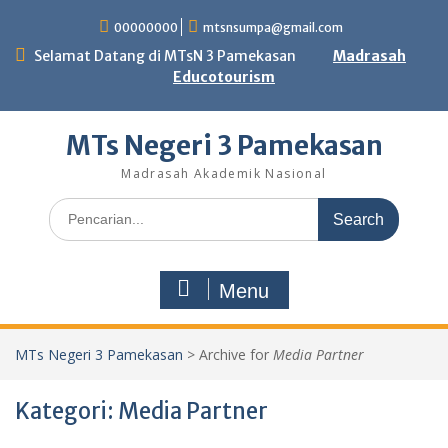
Skip
00000000
mtsnsumpa@gmail.com
to
content
Selamat Datang di MTsN 3 Pamekasan
Madrasah
Educotourism
MTs Negeri 3 Pamekasan
Madrasah Akademik Nasional
Search
for:
Menu
MTs Negeri 3 Pamekasan
>
Archive for
Media Partner
Kategori:
Media Partner