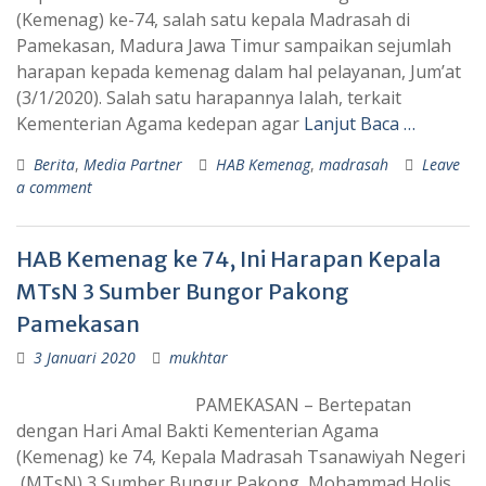
(Kemenag) ke-74, salah satu kepala Madrasah di
Pamekasan, Madura Jawa Timur sampaikan sejumlah
harapan kepada kemenag dalam hal pelayanan, Jum’at
(3/1/2020). Salah satu harapannya Ialah, terkait
Kementerian Agama kedepan agar
Lanjut Baca …
Berita
,
Media Partner
HAB Kemenag
,
madrasah
Leave
a comment
HAB Kemenag ke 74, Ini Harapan Kepala
MTsN 3 Sumber Bungor Pakong
Pamekasan
3 Januari 2020
mukhtar
PAMEKASAN – Bertepatan
dengan Hari Amal Bakti Kementerian Agama
(Kemenag) ke 74, Kepala Madrasah Tsanawiyah Negeri
(MTsN) 3 Sumber Bungur Pakong, Mohammad Holis,