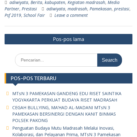
adiwiyata
,
Berita
,
kabupaten
,
Kegiatan madrasah
,
Media
Partner
,
Prestasi
adiwiyata
,
madrasah
,
Pamekasan
,
prestasi
,
Psf 2019
,
School Fair
Leave a comment
Navigasi
Pos-pos lama
pos
Search
for:
POS-POS TERBARU
MTsN 3 PAMEKASAN GANDENG EDU RISET SAINTIKA
YOGYAKARTA PERKUAT BUDAYA RISET MADRASAH
CEGAH BULLYING, MA’HAD AL-MADANI MTsN 3
PAMEKASAN BERSINERGI DENGAN KANIT BINMAS
POLSEK PAKONG
Penguatan Budaya Mutu Madrasah Melalui Inovasi,
Kolaborasi, dan Pelayanan Prima, MTsN 3 Pamekasan