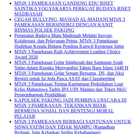
MTsN 3 PAMEKASAN GANDENG EDU RISET
SAINTIKA YOGYAKARTA PERKUAT BUDAYA RISET
MADRASAH
CEGAH BULLYING, MA’HAD AL-MADANI MTsN 3
PAMEKASAN BERSINERGI DENGAN KANIT
BINMAS POLSEK PAKONG
Penguatan Budaya Mutu Madrasah Melalui Inovasi,
Kolaborasi, dan Pelayanan Prima, MTsN 3 Pamekasan
Hadirkan Kepala Bidang Pendma Kanwil Kemenag Jatim
MTsN 3 Pamekasan Raih Achievement Leading Choice
Award 2026
MTsN 3 Pamekasan Gelar Istighosah dan Santunan Anak
Yatim dalam Rangka Menyambut Tahun Baru Islam 1448 H
MTsN 3 Pamekasan Gelar Senam Bersama, JJS, dan Aksi
Bergizi untuk Isi Jeda Pasca ASAT dan Classmeeting
MTsN 3 Pamekasan Terima Kunjungan Perkuliahan Luar
Kelas Mahasiswa Tadris IPA UIN Madura dan Teken MoU
Pengembangan Pendidikan
KAPOLSEK PAKONG JADI PEMBINA UPACARA DI
MTsN 3 PAMEKASAN, TEKANKAN BIJAK
BERMEDIA SOSIAL DAN BENTENGI MORAL
PELAJAR
MTsN 3 PAMEKASAN BERBAGI SANTUNAN UNTUK
SISWA YATIM DAN TIDAK MAMPU (Ramadhan
Berbagi, Satu Kebaikan Seribu Kebahagiaan)