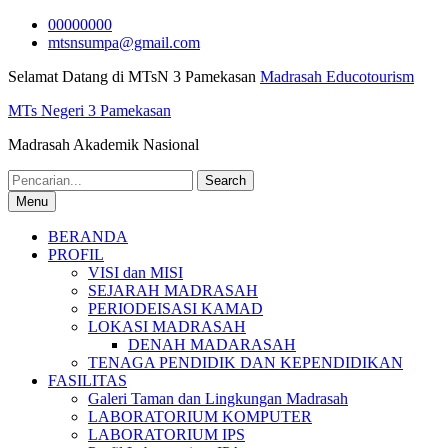
Skip
00000000
to
mtsnsumpa@gmail.com
content
Selamat Datang di MTsN 3 Pamekasan
Madrasah Educotourism
MTs Negeri 3 Pamekasan
Madrasah Akademik Nasional
Search
for:
Menu
BERANDA
PROFIL
VISI dan MISI
SEJARAH MADRASAH
PERIODEISASI KAMAD
LOKASI MADRASAH
DENAH MADARASAH
TENAGA PENDIDIK DAN KEPENDIDIKAN
FASILITAS
Galeri Taman dan Lingkungan Madrasah
LABORATORIUM KOMPUTER
LABORATORIUM IPS