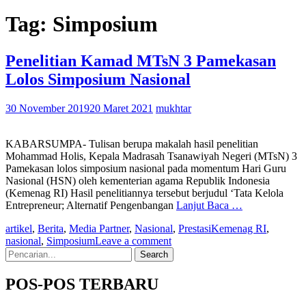
Tag:
Simposium
Penelitian Kamad MTsN 3 Pamekasan
Lolos Simposium Nasional
30 November 2019
20 Maret 2021
mukhtar
KABARSUMPA- Tulisan berupa makalah hasil penelitian
Mohammad Holis, Kepala Madrasah Tsanawiyah Negeri (MTsN) 3
Pamekasan lolos simposium nasional pada momentum Hari Guru
Nasional (HSN) oleh kementerian agama Republik Indonesia
(Kemenag RI) Hasil penelitiannya tersebut berjudul ‘Tata Kelola
Entrepreneur; Alternatif Pengenbangan
Lanjut Baca …
artikel
,
Berita
,
Media Partner
,
Nasional
,
Prestasi
Kemenag RI
,
nasional
,
Simposium
Leave a comment
Search
for:
POS-POS TERBARU