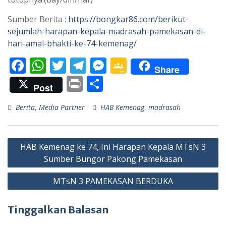
Sumber Berita :
https://bongkar86.com/berikut-
sejumlah-harapan-kepala-madrasah-pamekasan-di-
hari-amal-bhakti-ke-74-kemenag/
F
W
T
T
M
G
Share
ac
h
w
el
e
o
Pr
S
Post
e
at
itt
e
ss
o
in
h
Berita
,
Media Partner
HAB Kemenag
,
madrasah
b
s
er
gr
e
gl
t
ar
o
A
a
n
e
e
Navigasi
o
p
m
g
Cl
HAB Kemenag ke 74, Ini Harapan Kepala MTsN 3
pos
k
p
er
as
Sumber Bungor Pakong Pamekasan
sr
MTsN 3 PAMEKASAN BERDUKA
o
o
Tinggalkan Balasan