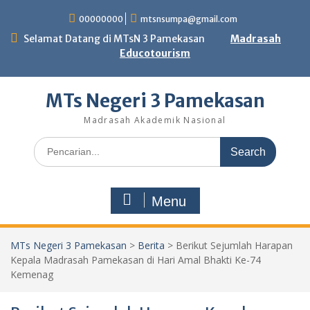
Skip
00000000
mtsnsumpa@gmail.com
to
content
Selamat Datang di MTsN 3 Pamekasan
Madrasah
Educotourism
MTs Negeri 3 Pamekasan
Madrasah Akademik Nasional
Search
for:
Menu
MTs Negeri 3 Pamekasan
>
Berita
>
Berikut Sejumlah Harapan
Kepala Madrasah Pamekasan di Hari Amal Bhakti Ke-74
Kemenag