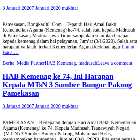
3 Januari 2020
7 Januari 2020
mukhtar
Pamekasan, Bongkar86. Com – Tepat di Hari Amal Bakti
Kementerian Agama (Kemenag) ke-74, salah satu kepala Madrasah
di Pamekasan, Madura Jawa Timur sampaikan sejumlah harapan
kepada kemenag dalam hal pelayanan, Jum’at (3/1/2020). Salah satu
harapannya Ialah, terkait Kementerian Agama kedepan agar
Lanjut
Baca …
Berita
,
Media Partner
HAB Kemenag
,
madrasah
Leave a comment
HAB Kemenag ke 74, Ini Harapan
Kepala MTsN 3 Sumber Bungor Pakong
Pamekasan
3 Januari 2020
7 Januari 2020
mukhtar
PAMEKASAN – Bertepatan dengan Hari Amal Bakti Kementerian
Agama (Kemenag) ke 74, Kepala Madrasah Tsanawiyah Negeri
(MTsN) 3 Sumber Bungur Pakong, Mohammad Holis,
menyampaikan harapannya, Jum’at (03/01/2020). Pria yang pernah