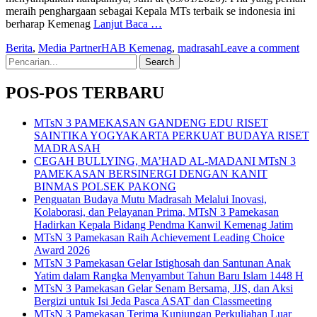
meraih penghargaan sebagai Kepala MTs terbaik se indonesia ini
berharap Kemenag
Lanjut Baca …
Berita
,
Media Partner
HAB Kemenag
,
madrasah
Leave a comment
Search
for:
POS-POS TERBARU
MTsN 3 PAMEKASAN GANDENG EDU RISET
SAINTIKA YOGYAKARTA PERKUAT BUDAYA RISET
MADRASAH
CEGAH BULLYING, MA’HAD AL-MADANI MTsN 3
PAMEKASAN BERSINERGI DENGAN KANIT
BINMAS POLSEK PAKONG
Penguatan Budaya Mutu Madrasah Melalui Inovasi,
Kolaborasi, dan Pelayanan Prima, MTsN 3 Pamekasan
Hadirkan Kepala Bidang Pendma Kanwil Kemenag Jatim
MTsN 3 Pamekasan Raih Achievement Leading Choice
Award 2026
MTsN 3 Pamekasan Gelar Istighosah dan Santunan Anak
Yatim dalam Rangka Menyambut Tahun Baru Islam 1448 H
MTsN 3 Pamekasan Gelar Senam Bersama, JJS, dan Aksi
Bergizi untuk Isi Jeda Pasca ASAT dan Classmeeting
MTsN 3 Pamekasan Terima Kunjungan Perkuliahan Luar