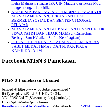
Kelas Mahasiswa Tadris IPA UIN Madura dan Teken MoU
Pengembangan Pendidikan
KAPOLSEK PAKONG JADI PEMBINA UPACARA DI
MTsN 3 PAMEKASAN, TEKANKAN BIJAK
BERMEDIA SOSIAL DAN BENTENGI MORAL
PELAJAR
MTsN 3 PAMEKASAN BERBAGI SANTUNAN UNTUK
SISWA YATIM DAN TIDAK MAMPU (Ramadhan
Berbagi, Satu Kebaikan Seribu Kebahagiaan)
DUA ATLET PENCAK SILAT MTsN 3 PAMEKASAN
SABET MEDALI EMAS DAN PERAK PIALA
KAPOLDA JATIM
Facebook MTsN 3 Pamekasan
MTsN 3 Pamekasan Channel
[embedyt] https://www.youtube.com/embed?
listType=playlist&list=UUHDvfGe34z-
YNk8R9CNsU7g&layout=gallery[/embedyt]
Hak Cipta @mtsn3pamekasan
Proudly powered by WordPress
|
Education Hub by
WEN Themes