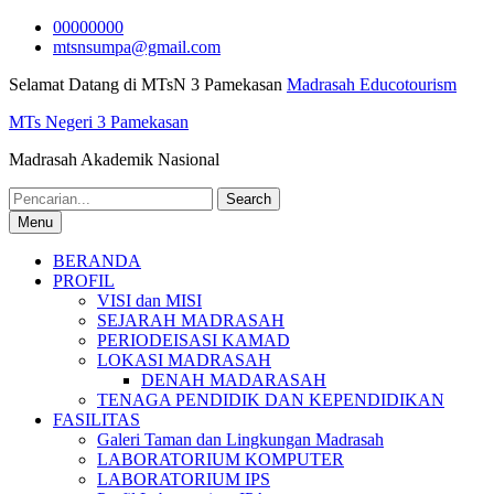
Skip
00000000
to
mtsnsumpa@gmail.com
content
Selamat Datang di MTsN 3 Pamekasan
Madrasah Educotourism
MTs Negeri 3 Pamekasan
Madrasah Akademik Nasional
Search
for:
Menu
BERANDA
PROFIL
VISI dan MISI
SEJARAH MADRASAH
PERIODEISASI KAMAD
LOKASI MADRASAH
DENAH MADARASAH
TENAGA PENDIDIK DAN KEPENDIDIKAN
FASILITAS
Galeri Taman dan Lingkungan Madrasah
LABORATORIUM KOMPUTER
LABORATORIUM IPS