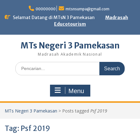
Skip
to
00000000
mtsnsumpa@gmail.com
content
Selamat Datang di MTsN 3 Pamekasan
Madrasah
Educotourism
MTs Negeri 3 Pamekasan
Madrasah Akademik Nasional
Search
for:
Menu
MTs Negeri 3 Pamekasan
>
Posts tagged
Psf 2019
Tag:
Psf 2019