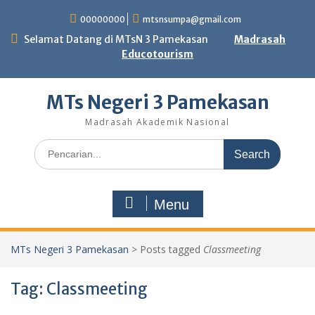
Skip
00000000
mtsnsumpa@gmail.com
to
content
Selamat Datang di MTsN 3 Pamekasan
Madrasah
Educotourism
MTs Negeri 3 Pamekasan
Madrasah Akademik Nasional
Search
for:
Menu
MTs Negeri 3 Pamekasan
>
Posts tagged
Classmeeting
Tag:
Classmeeting