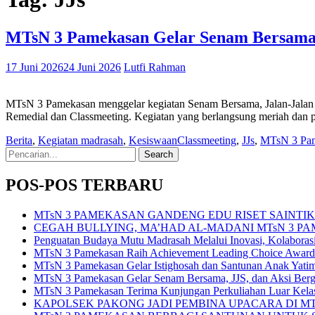
MTsN 3 Pamekasan Gelar Senam Bersama, J
17 Juni 2026
24 Juni 2026
Lutfi Rahman
MTsN 3 Pamekasan menggelar kegiatan Senam Bersama, Jalan-Jalan S
Remedial dan Classmeeting. Kegiatan yang berlangsung meriah dan pe
Berita
,
Kegiatan madrasah
,
Kesiswaan
Classmeeting
,
JJs
,
MTsN 3 Pa
Search
for:
POS-POS TERBARU
MTsN 3 PAMEKASAN GANDENG EDU RISET SAINT
CEGAH BULLYING, MA’HAD AL-MADANI MTsN 3 P
Penguatan Budaya Mutu Madrasah Melalui Inovasi, Kolabora
MTsN 3 Pamekasan Raih Achievement Leading Choice Award
MTsN 3 Pamekasan Gelar Istighosah dan Santunan Anak Yat
MTsN 3 Pamekasan Gelar Senam Bersama, JJS, dan Aksi Bergi
MTsN 3 Pamekasan Terima Kunjungan Perkuliahan Luar Kel
KAPOLSEK PAKONG JADI PEMBINA UPACARA DI M