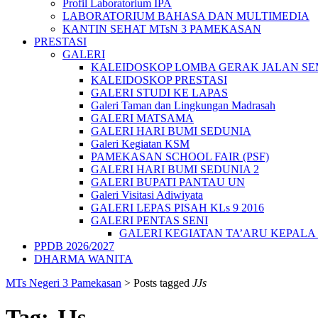
Profil Laboratorium IPA
LABORATORIUM BAHASA DAN MULTIMEDIA
KANTIN SEHAT MTsN 3 PAMEKASAN
PRESTASI
GALERI
KALEIDOSKOP LOMBA GERAK JALAN SEMA
KALEIDOSKOP PRESTASI
GALERI STUDI KE LAPAS
Galeri Taman dan Lingkungan Madrasah
GALERI MATSAMA
GALERI HARI BUMI SEDUNIA
Galeri Kegiatan KSM
PAMEKASAN SCHOOL FAIR (PSF)
GALERI HARI BUMI SEDUNIA 2
GALERI BUPATI PANTAU UN
Galeri Visitasi Adiwiyata
GALERI LEPAS PISAH KLs 9 2016
GALERI PENTAS SENI
GALERI KEGIATAN TA’ARU KEPAL
PPDB 2026/2027
DHARMA WANITA
MTs Negeri 3 Pamekasan
>
Posts tagged
JJs
Tag:
JJs