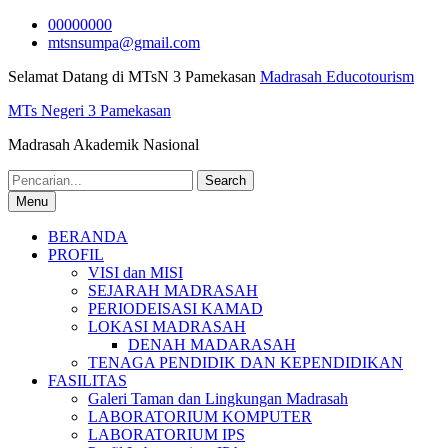
Skip
00000000
to
mtsnsumpa@gmail.com
content
Selamat Datang di MTsN 3 Pamekasan
Madrasah Educotourism
MTs Negeri 3 Pamekasan
Madrasah Akademik Nasional
Search
for:
Menu
BERANDA
PROFIL
VISI dan MISI
SEJARAH MADRASAH
PERIODEISASI KAMAD
LOKASI MADRASAH
DENAH MADARASAH
TENAGA PENDIDIK DAN KEPENDIDIKAN
FASILITAS
Galeri Taman dan Lingkungan Madrasah
LABORATORIUM KOMPUTER
LABORATORIUM IPS