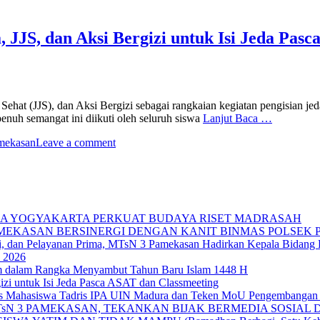
JS, dan Aksi Bergizi untuk Isi Jeda Pasc
ehat (JJS), dan Aksi Bergizi sebagai rangkaian kegiatan pengisian j
nuh semangat ini diikuti oleh seluruh siswa
Lanjut Baca …
mekasan
Leave a comment
IKA YOGYAKARTA PERKUAT BUDAYA RISET MADRASAH
AMEKASAN BERSINERGI DENGAN KANIT BINMAS POLSEK
si, dan Pelayanan Prima, MTsN 3 Pamekasan Hadirkan Kepala Bidan
 2026
im dalam Rangka Menyambut Tahun Baru Islam 1448 H
zi untuk Isi Jeda Pasca ASAT dan Classmeeting
as Mahasiswa Tadris IPA UIN Madura dan Teken MoU Pengembangan 
TsN 3 PAMEKASAN, TEKANKAN BIJAK BERMEDIA SOSIAL