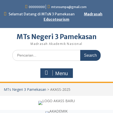
Skip
00000000
mtsnsumpa@gmail.com
to
content
Selamat Datang di MTsN 3 Pamekasan
Madrasah
Educotourism
MTs Negeri 3 Pamekasan
Madrasah Akademik Nasional
Search
for:
Menu
MTs Negeri 3 Pamekasan
>
AKASS-2025