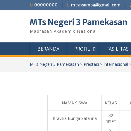
Skip
00000000
mtsnsumpa@gmail.com
to
content
MTs Negeri 3 Pamekasan
Madrasah Akademik Nasional
BERANDA
PROFIL
FASILITAS
MTs Negeri 3 Pamekasan
>
Prestasi
>
Internasional
NAMA SISWA
KELAS
JU
R2
Bravika Bunga Safarina
RISET
R1