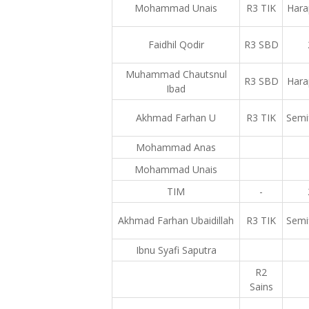
Mohammad Unais
R3 TIK
Hara
Faidhil Qodir
R3 SBD
Muhammad Chautsnul
R3 SBD
Hara
Ibad
Akhmad Farhan U
R3 TIK
Semif
Mohammad Anas
Mohammad Unais
TIM
-
Akhmad Farhan Ubaidillah
R3 TIK
Semif
Ibnu Syafi Saputra
R2
Sains