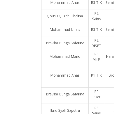
Mohammad Anas
R3 TIK
Semif
R2
Qousu Quzah Fibalina
Sains
Mohammad Unais
R3 TIK
Semif
R2
Bravika Bunga Safarina
RISET
R3
Mohammad Mario
Hara
MTK
Mohammad Anas
R1 TIK
Br
R2
Bravika Bunga Safarina
Riset
R3
Ibnu Syafi Saputra
Sains