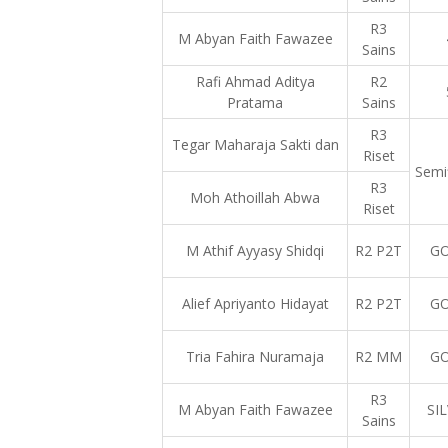
R3
M Abyan Faith Fawazee
Sains
Rafi Ahmad Aditya
R2
Pratama
Sains
R3
Tegar Maharaja Sakti dan
Riset
Semif
R3
Moh Athoillah Abwa
Riset
M Athif Ayyasy Shidqi
R2 P2T
G
Alief Apriyanto Hidayat
R2 P2T
G
Tria Fahira Nuramaja
R2 MM
G
R3
M Abyan Faith Fawazee
SI
Sains