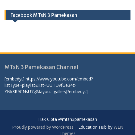
Facebook MTsN 3 Pamekasan
MTsN 3 Pamekasan Channel
[embedyt] https://www.youtube.com/embed?
listType=playlist&list=UUHDvfGe34z-
YNk8R9CNsU7g&layout=gallery[/embedyt]
Hak Cipta @mtsn3pamekasan
Proudly powered by WordPress
|
Education Hub by
WEN
Themes