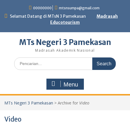
Skip
00000000
mtsnsumpa@gmail.com
to
content
Selamat Datang di MTsN 3 Pamekasan
Madrasah
Educotourism
MTs Negeri 3 Pamekasan
Madrasah Akademik Nasional
Search
for:
Menu
MTs Negeri 3 Pamekasan
>
Archive for
Video
Video