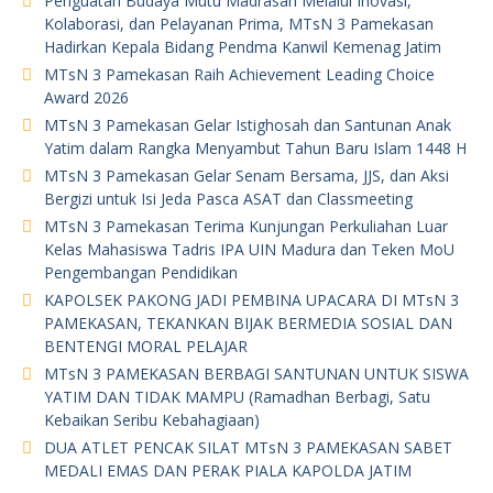
Penguatan Budaya Mutu Madrasah Melalui Inovasi,
Kolaborasi, dan Pelayanan Prima, MTsN 3 Pamekasan
Hadirkan Kepala Bidang Pendma Kanwil Kemenag Jatim
MTsN 3 Pamekasan Raih Achievement Leading Choice
Award 2026
MTsN 3 Pamekasan Gelar Istighosah dan Santunan Anak
Yatim dalam Rangka Menyambut Tahun Baru Islam 1448 H
MTsN 3 Pamekasan Gelar Senam Bersama, JJS, dan Aksi
Bergizi untuk Isi Jeda Pasca ASAT dan Classmeeting
MTsN 3 Pamekasan Terima Kunjungan Perkuliahan Luar
Kelas Mahasiswa Tadris IPA UIN Madura dan Teken MoU
Pengembangan Pendidikan
KAPOLSEK PAKONG JADI PEMBINA UPACARA DI MTsN 3
PAMEKASAN, TEKANKAN BIJAK BERMEDIA SOSIAL DAN
BENTENGI MORAL PELAJAR
MTsN 3 PAMEKASAN BERBAGI SANTUNAN UNTUK SISWA
YATIM DAN TIDAK MAMPU (Ramadhan Berbagi, Satu
Kebaikan Seribu Kebahagiaan)
DUA ATLET PENCAK SILAT MTsN 3 PAMEKASAN SABET
MEDALI EMAS DAN PERAK PIALA KAPOLDA JATIM