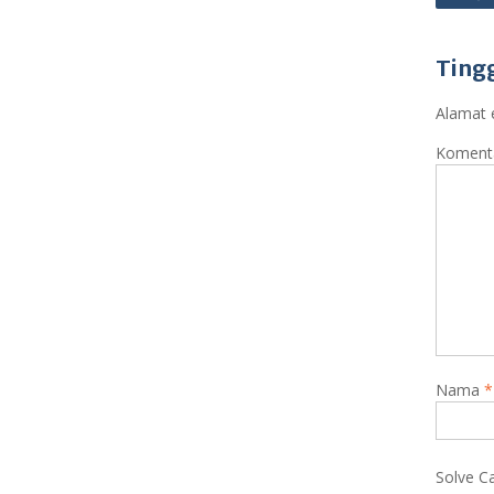
Ting
Alamat e
Koment
Nama
*
Solve C