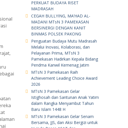
PERKUAT BUDAYA RISET
MADRASAH
CEGAH BULLYING, MA’HAD AL-
sional
MADANI MTsN 3 PAMEKASAN
asi
BERSINERGI DENGAN KANIT
BINMAS POLSEK PAKONG
Penguatan Budaya Mutu Madrasah
am
Melalui Inovasi, Kolaborasi, dan
ajat,
Pelayanan Prima, MTsN 3
Pamekasan Hadirkan Kepala Bidang
.
Pendma Kanwil Kemenag Jatim
uru
MTsN 3 Pamekasan Raih
sebagai
Achievement Leading Choice Award
2026
MTsN 3 Pamekasan Gelar
Istighosah dan Santunan Anak Yatim
patan
dalam Rangka Menyambut Tahun
ereka
Baru Islam 1448 H
kat
MTsN 3 Pamekasan Gelar Senam
dalaman
Bersama, JJS, dan Aksi Bergizi untuk
nai