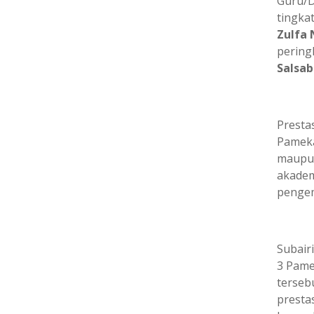
Guru/
tingka
Zulfa
pering
Salsab
Prestas
Pameka
maupun
akadem
pengem
Subair
3 Pame
terseb
presta