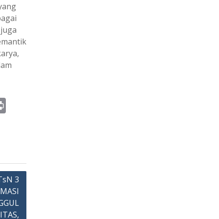
yang
bagai
 juga
emantik
arya,
alam
Pr
in
t
sN 3
RMASI
GGUL
ITAS,