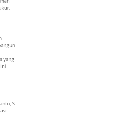
uman
ukur.
n
mbangun
wa yang
Ini
nto, S.
asi