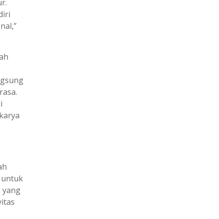
r.
iri
nal,”
dah
g
angsung
rasa.
i
rkarya
ah
 untuk
a yang
itas