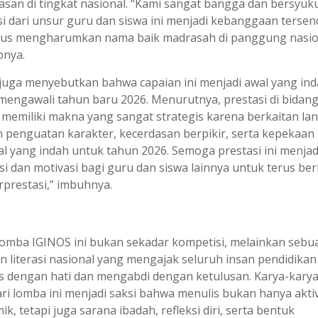
san di tingkat nasional. “Kami sangat bangga dan bersyuku
si dari unsur guru dan siswa ini menjadi kebanggaan tersend
gus mengharumkan nama baik madrasah di panggung nasio
nya.
 juga menyebutkan bahwa capaian ini menjadi awal yang in
mengawali tahun baru 2026. Menurutnya, prestasi di bidan
si memiliki makna yang sangat strategis karena berkaitan l
 penguatan karakter, kecerdasan berpikir, serta kepekaan 
wal yang indah untuk tahun 2026. Semoga prestasi ini menjad
si dan motivasi bagi guru dan siswa lainnya untuk terus be
rprestasi,” imbuhnya.
lomba IGINOS ini bukan sekadar kompetisi, melainkan sebu
n literasi nasional yang mengajak seluruh insan pendidikan
s dengan hati dan mengabdi dengan ketulusan. Karya-kary
ari lomba ini menjadi saksi bahwa menulis bukan hanya aktiv
k, tetapi juga sarana ibadah, refleksi diri, serta bentuk