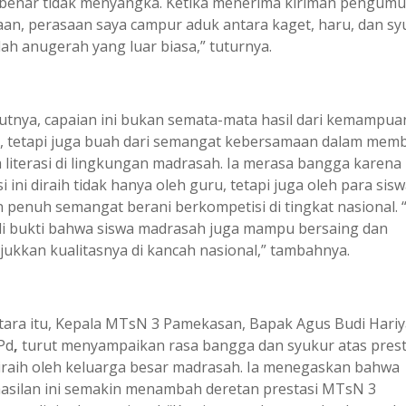
benar tidak menyangka. Ketika menerima kiriman pengum
aan, perasaan saya campur aduk antara kaget, haru, dan sy
lah anugerah yang luar biasa,” tuturnya.
tnya, capaian ini bukan semata-mata hasil dari kemampua
i, tetapi juga buah dari semangat kebersamaan dalam me
 literasi di lingkungan madrasah. Ia merasa bangga karena
i ini diraih tidak hanya oleh guru, tetapi juga oleh para sis
 penuh semangat berani berkompetisi di tingkat nasional. “
i bukti bahwa siswa madrasah juga mampu bersaing dan
ukkan kualitasnya di kancah nasional,” tambahnya.
ara itu, Kepala MTsN 3 Pamekasan, Bapak Agus Budi Hariya
Pd
,
turut menyampaikan rasa bangga dan syukur atas prest
iraih oleh keluarga besar madrasah. Ia menegaskan bahwa
asilan ini semakin menambah deretan prestasi MTsN 3