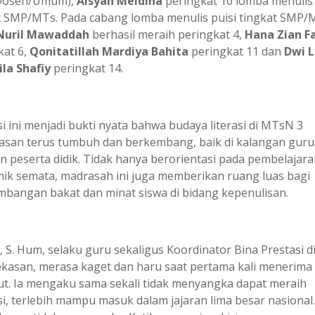
Dosen/Umum),
Aisyah Meidina
peringkat 10 lomba menulis
t SMP/MTs. Pada cabang lomba menulis puisi tingkat SMP/
 Nuril Mawaddah
berhasil meraih peringkat 4,
Hana Zian F
kat 6,
Qonitatillah Mardiya Bahita
peringkat 11 dan
Dwi L
ila Shafiy
peringkat 14.
i ini menjadi bukti nyata bahwa budaya literasi di MTsN 3
san terus tumbuh dan berkembang, baik di kalangan guru
 peserta didik. Tidak hanya berorientasi pada pembelajara
ik semata, madrasah ini juga memberikan ruang luas bagi
bangan bakat dan minat siswa di bidang kepenulisan.
i, S. Hum, selaku guru sekaligus Koordinator Bina Prestasi 
kasan, merasa kaget dan haru saat pertama kali menerima
ut. Ia mengaku sama sekali tidak menyangka dapat meraih
si, terlebih mampu masuk dalam jajaran lima besar nasional.