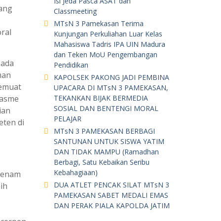
Isi Jeda Pasca ASAT dan
uang
Classmeeting
MTsN 3 Pamekasan Terima
ral
Kunjungan Perkuliahan Luar Kelas
Mahasiswa Tadris IPA UIN Madura
dan Teken MoU Pengembangan
pada
Pendidikan
man
KAPOLSEK PAKONG JADI PEMBINA
memuat
UPACARA DI MTsN 3 PAMEKASAN,
iasme
TEKANKAN BIJAK BERMEDIA
SOSIAL DAN BENTENGI MORAL
ian
PELAJAR
eten di
MTsN 3 PAMEKASAN BERBAGI
SANTUNAN UNTUK SISWA YATIM
DAN TIDAK MAMPU (Ramadhan
Berbagi, Satu Kebaikan Seribu
Kebahagiaan)
 enam
DUA ATLET PENCAK SILAT MTsN 3
ih
PAMEKASAN SABET MEDALI EMAS
DAN PERAK PIALA KAPOLDA JATIM