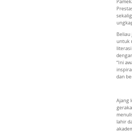
Pameka
Presta
sekali
ungkap
Beliau
untuk 
litera
dengan
“Ini a
inspira
dan be
Ajang 
geraka
menuli
lahir d
akademi