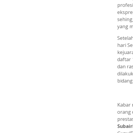
profes
ekspres
sehing
yang m
Setelah
hari S
kejuar
daftar
dan ra
dilaku
bidang 
Kabar 
orang 
prestas
Subair