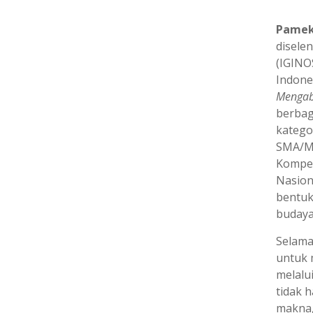
Pamek
disele
(IGINO
Indone
Mengabd
berbag
katego
SMA/MA
Kompet
Nasion
bentuk
budaya 
Selama
untuk 
melalui
tidak 
makna,