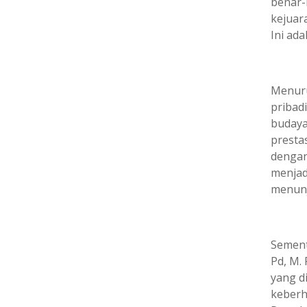
benar-
kejuar
Ini ada
Menuru
pribad
budaya
prestas
dengan
menjad
menunj
Sement
Pd, M. 
yang d
keberh