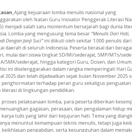
asan_
Ajang kejuaraan lomba menulis nasional yang
nggarakan oleh Ikatan Guru Inovator Penggerak Literasi Na
S) menjadi salah satu momentum bersejarah bagi dunia liter
sia. Lomba yang mengusung tema besar
“Menulis Dari Hati,
i Dengan Janji Suci”
ini diikuti oleh sekitar 1.000 penulis dari
ai daerah di seluruh Indonesia. Peserta berasal dari berag
ri, mulai dari siswa tingkat SD/MI/sederajat, SMP/MTs/seder
/SMK/sederajat, hingga kategori Guru, Dosen, dan Umum
isi ini diselenggarakan dalam rangka memperingati Hari G
al 2025 dan telah dijadwalkan sejak bulan November 2025 
 penghormatan terhadap peran guru sekaligus penguatan
literasi di lingkungan pendidikan.
 proses pelaksanaan lomba, para peserta diberikan kesem
menuangkan gagasan, perasaan, dan pengalaman hidup m
 karya tulis yang lahir dari kejujuran hati. Tema yang diang
hanya menuntut kemampuan teknis menulis, tetapi juga ke
 keikhlasan pengabdian, serta kesungguhan dalam memak