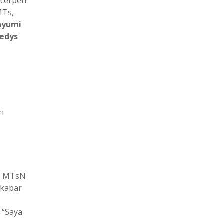
 cerpen
MTs,
ayumi
edys
n
di MTsN
 kabar
 “Saya