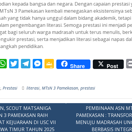
dian kepada bangsa dan negara. Dengan capaian prestasi 
, MTsN 3 Pamekasan kembali menegaskan eksistensinya se
ah yang tidak hanya unggul dalam bidang akademik, tetapi
dalam pengembangan literasi. Semoga prestasi ini menjadi p
at bagi seluruh warga madrasah untuk terus menulis, berk
ngukir prestasi, serta menjadikan literasi sebagai napas d
 langkah pendidikan.
W
T
T
M
G
Share
Post
c
h
w
el
e
o
S
e
at
itt
e
ss
o
h
a
,
Prestasi
literasi
,
MTsN 3 Pamekasan
,
prestasi
b
s
er
gr
e
gl
r
o
A
a
n
e
e
asi
o
p
m
g
Cl
N, SCOUT MATSANIGA
PEMBINAAN ASN MT
 3 PAMEKASAN RAIH
PAMEKASAN : TRANSFO
p
er
as
T KEJUARAAN DI USC VII
MENUJU MADRASAH UN
sr
AWA TIMUR TAHUN 2025
BERBASIS INTEGR