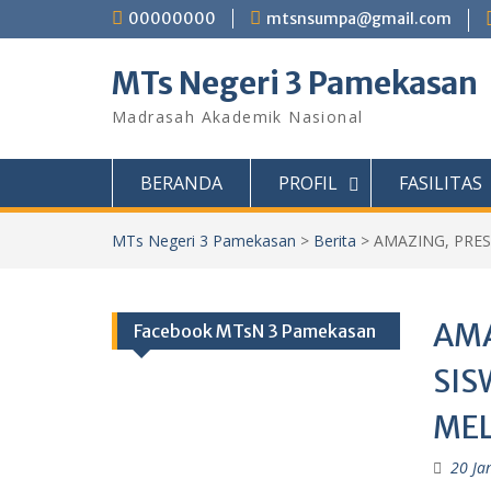
Skip
00000000
mtsnsumpa@gmail.com
to
content
MTs Negeri 3 Pamekasan
Madrasah Akademik Nasional
BERANDA
PROFIL
FASILITAS
MTs Negeri 3 Pamekasan
>
Berita
>
AMAZING, PRE
AMA
Facebook MTsN 3 Pamekasan
SIS
MEL
20 Ja