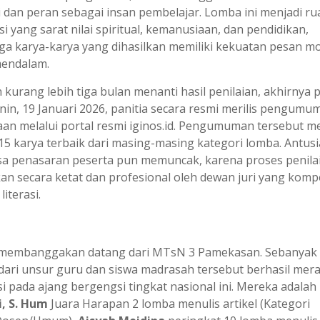
i dan peran sebagai insan pembelajar. Lomba ini menjadi r
i yang sarat nilai spiritual, kemanusiaan, dan pendidikan,
ga karya-karya yang dihasilkan memiliki kekuatan pesan mo
endalam.
 kurang lebih tiga bulan menanti hasil penilaian, akhirnya 
enin, 19 Januari 2026, panitia secara resmi merilis pengumu
aan melalui portal resmi iginos.id. Pengumuman tersebut 
 15 karya terbaik dari masing-masing kategori lomba. Antus
sa penasaran peserta pun memuncak, karena proses penila
kan secara ketat dan profesional oleh dewan juri yang komp
literasi.
membanggakan datang dari MTsN 3 Pamekasan. Sebanyak
dari unsur guru dan siswa madrasah tersebut berhasil mera
i pada ajang bergengsi tingkat nasional ini. Mereka adalah
i, S. Hum
Juara Harapan 2 lomba menulis artikel (Kategori