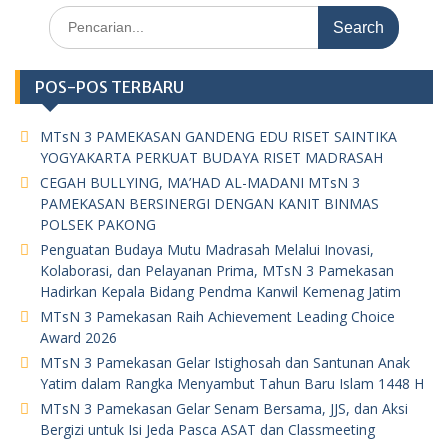
Search
o
for:
o
m
POS-POS TERBARU
MTsN 3 PAMEKASAN GANDENG EDU RISET SAINTIKA
YOGYAKARTA PERKUAT BUDAYA RISET MADRASAH
CEGAH BULLYING, MA’HAD AL-MADANI MTsN 3
PAMEKASAN BERSINERGI DENGAN KANIT BINMAS
POLSEK PAKONG
Penguatan Budaya Mutu Madrasah Melalui Inovasi,
Kolaborasi, dan Pelayanan Prima, MTsN 3 Pamekasan
Hadirkan Kepala Bidang Pendma Kanwil Kemenag Jatim
MTsN 3 Pamekasan Raih Achievement Leading Choice
Award 2026
MTsN 3 Pamekasan Gelar Istighosah dan Santunan Anak
Yatim dalam Rangka Menyambut Tahun Baru Islam 1448 H
MTsN 3 Pamekasan Gelar Senam Bersama, JJS, dan Aksi
Bergizi untuk Isi Jeda Pasca ASAT dan Classmeeting