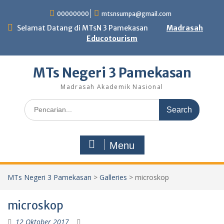
Skip
00000000
mtsnsumpa@gmail.com
to
content
Selamat Datang di MTsN 3 Pamekasan
Madrasah
Educotourism
MTs Negeri 3 Pamekasan
Madrasah Akademik Nasional
Search
for:
Menu
MTs Negeri 3 Pamekasan
>
Galleries
>
microskop
microskop
12 Oktober 2017