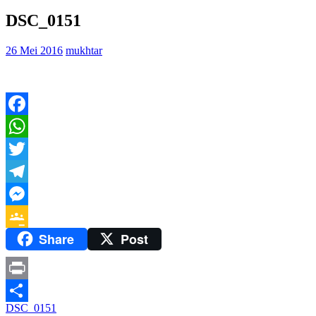
DSC_0151
26 Mei 2016
mukhtar
Facebook
WhatsApp
Twitter
Telegram
Messenger
Share
Post
Google
Classroom
Print
Navigasi
DSC_0151
Share