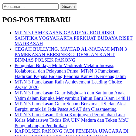
Search
for:
POS-POS TERBARU
MTsN 3 PAMEKASAN GANDENG EDU RISET
SAINTIKA YOGYAKARTA PERKUAT BUDAYA RISET
MADRASAH
CEGAH BULLYING, MA’HAD AL-MADANI MTsN 3
PAMEKASAN BERSINERGI DENGAN KANIT
BINMAS POLSEK PAKONG
Penguatan Budaya Mutu Madrasah Melalui Inovasi,
Kolaborasi, dan Pelayanan Prima, MTsN 3 Pamekasan
Hadirkan Kepala Bidang Pendma Kanwil Kemenag Jatim
MTsN 3 Pamekasan Raih Achievement Leading Choice
Award 2026
MTsN 3 Pamekasan Gelar Istighosah dan Santunan Anak
Yatim dalam Rangka Menyambut Tahun Baru Islam 1448 H
MTsN 3 Pamekasan Gelar Senam Bersama, JJS, dan Aksi
Bergizi untuk Isi Jeda Pasca ASAT dan Classmeeting
MTsN 3 Pamekasan Terima Kunjungan Perkuliahan Luar
Kelas Mahasiswa Tadris IPA UIN Madura dan Teken MoU
Pengembangan Pendidikan
KAPOLSEK PAKONG JADI PEMBINA UPACARA DI