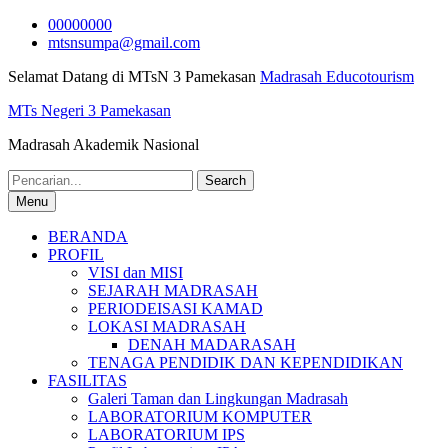
Skip
00000000
to
mtsnsumpa@gmail.com
content
Selamat Datang di MTsN 3 Pamekasan
Madrasah Educotourism
MTs Negeri 3 Pamekasan
Madrasah Akademik Nasional
Search
for:
Menu
BERANDA
PROFIL
VISI dan MISI
SEJARAH MADRASAH
PERIODEISASI KAMAD
LOKASI MADRASAH
DENAH MADARASAH
TENAGA PENDIDIK DAN KEPENDIDIKAN
FASILITAS
Galeri Taman dan Lingkungan Madrasah
LABORATORIUM KOMPUTER
LABORATORIUM IPS