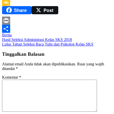
Messenger
Share
Post
Google
Classroom
Print
Berita
Share
Navigasi
Hasil Seleksi Administrasi Kelas SKS 2018
Lulus Tahap Seleksi Baca Tulis dan Psikolog Kelas SKS
pos
Tinggalkan Balasan
Alamat email Anda tidak akan dipublikasikan.
Ruas yang wajib
ditandai
*
Komentar
*