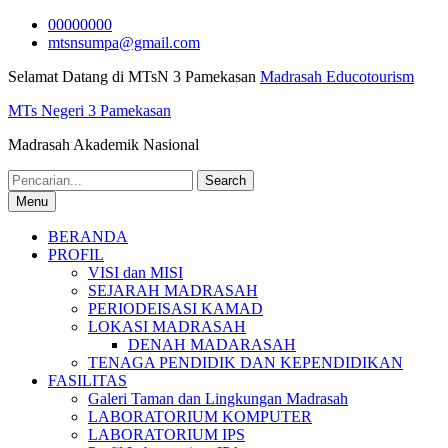
Skip
00000000
to
mtsnsumpa@gmail.com
content
Selamat Datang di MTsN 3 Pamekasan
Madrasah Educotourism
MTs Negeri 3 Pamekasan
Madrasah Akademik Nasional
Search
for:
Menu
BERANDA
PROFIL
VISI dan MISI
SEJARAH MADRASAH
PERIODEISASI KAMAD
LOKASI MADRASAH
DENAH MADARASAH
TENAGA PENDIDIK DAN KEPENDIDIKAN
FASILITAS
Galeri Taman dan Lingkungan Madrasah
LABORATORIUM KOMPUTER
LABORATORIUM IPS