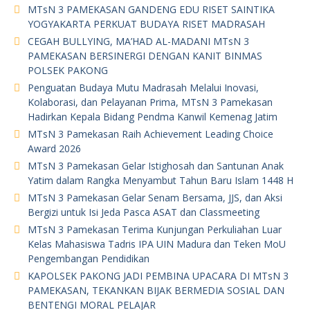
MTsN 3 PAMEKASAN GANDENG EDU RISET SAINTIKA
YOGYAKARTA PERKUAT BUDAYA RISET MADRASAH
CEGAH BULLYING, MA’HAD AL-MADANI MTsN 3
PAMEKASAN BERSINERGI DENGAN KANIT BINMAS
POLSEK PAKONG
Penguatan Budaya Mutu Madrasah Melalui Inovasi,
Kolaborasi, dan Pelayanan Prima, MTsN 3 Pamekasan
Hadirkan Kepala Bidang Pendma Kanwil Kemenag Jatim
MTsN 3 Pamekasan Raih Achievement Leading Choice
Award 2026
MTsN 3 Pamekasan Gelar Istighosah dan Santunan Anak
Yatim dalam Rangka Menyambut Tahun Baru Islam 1448 H
MTsN 3 Pamekasan Gelar Senam Bersama, JJS, dan Aksi
Bergizi untuk Isi Jeda Pasca ASAT dan Classmeeting
MTsN 3 Pamekasan Terima Kunjungan Perkuliahan Luar
Kelas Mahasiswa Tadris IPA UIN Madura dan Teken MoU
Pengembangan Pendidikan
KAPOLSEK PAKONG JADI PEMBINA UPACARA DI MTsN 3
PAMEKASAN, TEKANKAN BIJAK BERMEDIA SOSIAL DAN
BENTENGI MORAL PELAJAR