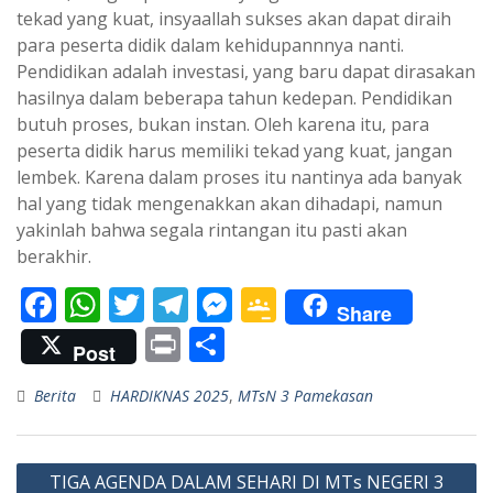
tekad yang kuat, insyaallah sukses akan dapat diraih
para peserta didik dalam kehidupannnya nanti.
Pendidikan adalah investasi, yang baru dapat dirasakan
hasilnya dalam beberapa tahun kedepan. Pendidikan
butuh proses, bukan instan. Oleh karena itu, para
peserta didik harus memiliki tekad yang kuat, jangan
lembek. Karena dalam proses itu nantinya ada banyak
hal yang tidak mengenakkan akan dihadapi, namun
yakinlah bahwa segala rintangan itu pasti akan
berakhir.
F
W
T
T
M
G
Share
ac
h
w
el
e
o
Pr
S
Post
e
at
itt
e
ss
o
in
h
Berita
HARDIKNAS 2025
,
MTsN 3 Pamekasan
b
s
er
gr
e
gl
t
ar
o
A
a
n
e
e
Navigasi
o
p
m
g
Cl
TIGA AGENDA DALAM SEHARI DI MTs NEGERI 3