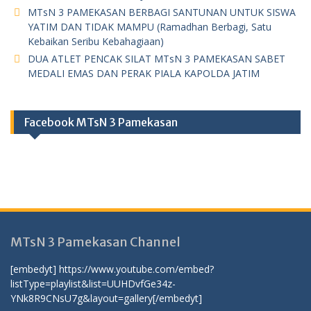
MTsN 3 PAMEKASAN BERBAGI SANTUNAN UNTUK SISWA
YATIM DAN TIDAK MAMPU (Ramadhan Berbagi, Satu
Kebaikan Seribu Kebahagiaan)
DUA ATLET PENCAK SILAT MTsN 3 PAMEKASAN SABET
MEDALI EMAS DAN PERAK PIALA KAPOLDA JATIM
Facebook MTsN 3 Pamekasan
MTsN 3 Pamekasan Channel
[embedyt] https://www.youtube.com/embed?
listType=playlist&list=UUHDvfGe34z-
YNk8R9CNsU7g&layout=gallery[/embedyt]