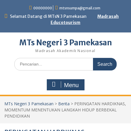
Skip
00000000
mtsnsumpa@gmail.com
to
content
Selamat Datang di MTsN 3 Pamekasan
Madrasah
Educotourism
MTs Negeri 3 Pamekasan
Madrasah Akademik Nasional
Search
for:
Menu
MTs Negeri 3 Pamekasan
>
Berita
>
PERINGATAN HARDIKNAS,
MOMENTUM MENENTUKAN LANGKAH HIDUP BERBEKAL
PENDIDIKAN