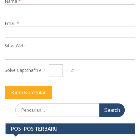
Nama
*
Email
*
Situs Web
Solve Captcha*
19 +
= 21
Search
for:
POS-POS TERBARU