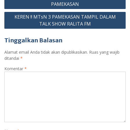
pos
k
p
er
as
PAMEKASAN
sr
KEREN !! MTsN 3 PAMEKASAN TAMPIL DALAM
o
TALK SHOW RALITA FM
o
Tinggalkan Balasan
m
Alamat email Anda tidak akan dipublikasikan.
Ruas yang wajib
ditandai
*
Komentar
*