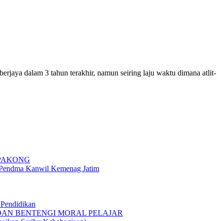
aya dalam 3 tahun terakhir, namun seiring laju waktu dimana atlit-
 PAKONG
g Pendma Kanwil Kemenag Jatim
Pendidikan
 DAN BENTENGI MORAL PELAJAR