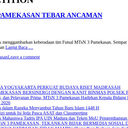
3 PAMEKASAN TEBAR ANCAMAN
k menggambarkan keberadaan tim Futsal MTsN 3 Pamekasan. Sempat berj
gan
Lanjut Baca …
asan
Leave a comment
IKA YOGYAKARTA PERKUAT BUDAYA RISET MADRASAH
AMEKASAN BERSINERGI DENGAN KANIT BINMAS POLSEK
si, dan Pelayanan Prima, MTsN 3 Pamekasan Hadirkan Kepala Bidan
 2026
im dalam Rangka Menyambut Tahun Baru Islam 1448 H
zi untuk Isi Jeda Pasca ASAT dan Classmeeting
as Mahasiswa Tadris IPA UIN Madura dan Teken MoU Pengembangan 
TsN 3 PAMEKASAN, TEKANKAN BIJAK BERMEDIA SOSIAL