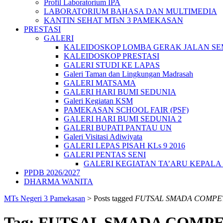
Profil Laboratorium IPA
LABORATORIUM BAHASA DAN MULTIMEDIA
KANTIN SEHAT MTsN 3 PAMEKASAN
PRESTASI
GALERI
KALEIDOSKOP LOMBA GERAK JALAN SEMA
KALEIDOSKOP PRESTASI
GALERI STUDI KE LAPAS
Galeri Taman dan Lingkungan Madrasah
GALERI MATSAMA
GALERI HARI BUMI SEDUNIA
Galeri Kegiatan KSM
PAMEKASAN SCHOOL FAIR (PSF)
GALERI HARI BUMI SEDUNIA 2
GALERI BUPATI PANTAU UN
Galeri Visitasi Adiwiyata
GALERI LEPAS PISAH KLs 9 2016
GALERI PENTAS SENI
GALERI KEGIATAN TA’ARU KEPAL
PPDB 2026/2027
DHARMA WANITA
MTs Negeri 3 Pamekasan
>
Posts tagged
FUTSAL SMADA COMPE
Tag:
FUTSAL SMADA COMPE