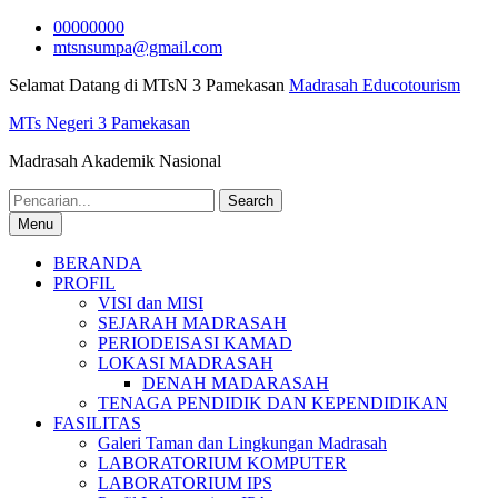
Skip
00000000
to
mtsnsumpa@gmail.com
content
Selamat Datang di MTsN 3 Pamekasan
Madrasah Educotourism
MTs Negeri 3 Pamekasan
Madrasah Akademik Nasional
Search
for:
Menu
BERANDA
PROFIL
VISI dan MISI
SEJARAH MADRASAH
PERIODEISASI KAMAD
LOKASI MADRASAH
DENAH MADARASAH
TENAGA PENDIDIK DAN KEPENDIDIKAN
FASILITAS
Galeri Taman dan Lingkungan Madrasah
LABORATORIUM KOMPUTER
LABORATORIUM IPS