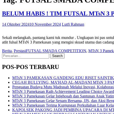
BELUM HABIS ! TIM FUTSAL MTsN 
14 Oktober 2024
10 November 2024
Lutfi Rahman
Sekali melangkah, pantang kami tuk mundur . Ungkapan ini pas untu
atlit fulsal MTsN 3 Pamekasan yang mengisi skuad utama dan cadan
Berita
,
Prestasi
FUTSAL SMADA COMPETITION
,
MTsN 3 Pamek
Search
for:
POS-POS TERBARU
MTsN 3 PAMEKASAN GANDENG EDU RISET SAINT
CEGAH BULLYING, MA’HAD AL-MADANI MTsN 3 P
Penguatan Budaya Mutu Madrasah Melalui Inovasi, Kolabora
MTsN 3 Pamekasan Raih Achievement Leading Choice Award
MTsN 3 Pamekasan Gelar Istighosah dan Santunan Anak Yat
MTsN 3 Pamekasan Gelar Senam Bersama, JJS, dan Aksi Bergi
MTsN 3 Pamekasan Terima Kunjungan Perkuliahan Luar Kel
KAPOLSEK PAKONG JADI PEMBINA UPACARA DI M