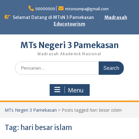
Skip
to
00000000
mtsnsumpa@gmail.com
content
Selamat Datang di MTsN 3 Pamekasan
Madrasah
Educotourism
MTs Negeri 3 Pamekasan
Madrasah Akademik Nasional
Search
for:
Menu
MTs Negeri 3 Pamekasan
>
Posts tagged
hari besar islam
Tag:
hari besar islam