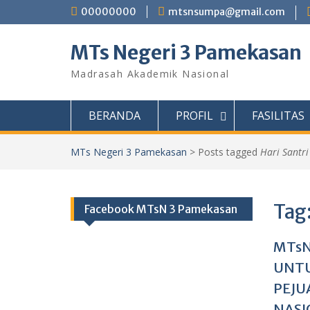
Skip
00000000
mtsnsumpa@gmail.com
to
content
MTs Negeri 3 Pamekasan
Madrasah Akademik Nasional
BERANDA
PROFIL
FASILITAS
MTs Negeri 3 Pamekasan
>
Posts tagged
Hari Santr
Tag
Facebook MTsN 3 Pamekasan
MTsN
UNTU
PEJU
NASI