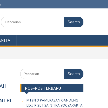
m
Search
for:
NITA
Search
for:
AAH
POS-POS TERBARU
NTRI
MTsN 3 PAMEKASAN GANDENG
EDU RISET SAINTIKA YOGYAKARTA