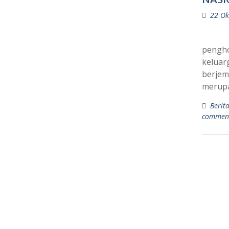
22 Ok
pengho
keluar
berjem
merupa
Berit
commen