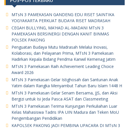
POS-POS TERBARU
MTsN 3 PAMEKASAN GANDENG EDU RISET SAINTIKA
YOGYAKARTA PERKUAT BUDAYA RISET MADRASAH
CEGAH BULLYING, MA’HAD AL-MADANI MTsN 3
PAMEKASAN BERSINERGI DENGAN KANIT BINMAS
POLSEK PAKONG
Penguatan Budaya Mutu Madrasah Melalui Inovasi,
Kolaborasi, dan Pelayanan Prima, MTsN 3 Pamekasan
Hadirkan Kepala Bidang Pendma Kanwil Kemenag Jatim
MTsN 3 Pamekasan Raih Achievement Leading Choice
Award 2026
MTsN 3 Pamekasan Gelar Istighosah dan Santunan Anak
Yatim dalam Rangka Menyambut Tahun Baru Islam 1448 H
MTsN 3 Pamekasan Gelar Senam Bersama, JJS, dan Aksi
Bergizi untuk Isi Jeda Pasca ASAT dan Classmeeting
MTsN 3 Pamekasan Terima Kunjungan Perkuliahan Luar
Kelas Mahasiswa Tadris IPA UIN Madura dan Teken MoU
Pengembangan Pendidikan
KAPOLSEK PAKONG JADI PEMBINA UPACARA DI MTsN 3