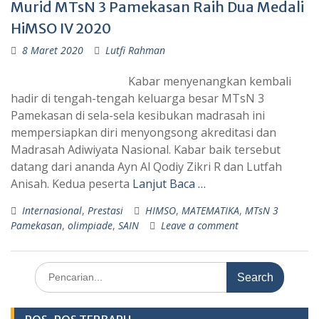
Murid MTsN 3 Pamekasan Raih Dua Medali
HiMSO IV 2020
8 Maret 2020
Lutfi Rahman
Kabar menyenangkan kembali
hadir di tengah-tengah keluarga besar MTsN 3
Pamekasan di sela-sela kesibukan madrasah ini
mempersiapkan diri menyongsong akreditasi dan
Madrasah Adiwiyata Nasional. Kabar baik tersebut
datang dari ananda Ayn Al Qodiy Zikri R dan Lutfah
Anisah. Kedua peserta
Lanjut Baca …
Internasional
,
Prestasi
HIMSO
,
MATEMATIKA
,
MTsN 3
Pamekasan
,
olimpiade
,
SAIN
Leave a comment
Search
for: