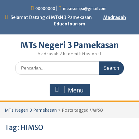
Skip
00000000
mtsnsumpa@gmail.com
to
content
Selamat Datang di MTsN 3 Pamekasan
Madrasah
Educotourism
MTs Negeri 3 Pamekasan
Madrasah Akademik Nasional
Search
for:
Menu
MTs Negeri 3 Pamekasan
>
Posts tagged
HIMSO
Tag:
HIMSO