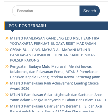
Search
for:
POS-POS TERBARU
MTsN 3 PAMEKASAN GANDENG EDU RISET SAINTIKA
YOGYAKARTA PERKUAT BUDAYA RISET MADRASAH
CEGAH BULLYING, MA’HAD AL-MADANI MTsN 3
PAMEKASAN BERSINERGI DENGAN KANIT BINMAS
POLSEK PAKONG
Penguatan Budaya Mutu Madrasah Melalui Inovasi,
Kolaborasi, dan Pelayanan Prima, MTsN 3 Pamekasan
Hadirkan Kepala Bidang Pendma Kanwil Kemenag Jatim
MTsN 3 Pamekasan Raih Achievement Leading Choice
Award 2026
MTsN 3 Pamekasan Gelar Istighosah dan Santunan Anak
Yatim dalam Rangka Menyambut Tahun Baru Islam 1448 H
MTsN 3 Pamekasan Gelar Senam Bersama, JJS, dan Aksi
Bergizi untuk Isi Jeda Pasca ASAT dan Classmeeting