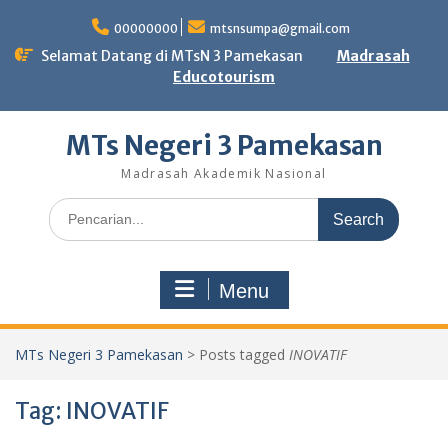
Skip
to
00000000
mtsnsumpa@gmail.com
content
Selamat Datang di MTsN 3 Pamekasan
Madrasah
Educotourism
MTs Negeri 3 Pamekasan
Madrasah Akademik Nasional
Search
for:
Menu
MTs Negeri 3 Pamekasan
>
Posts tagged
INOVATIF
Tag:
INOVATIF