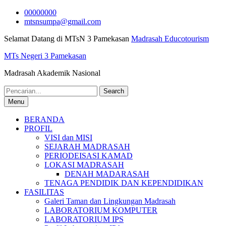
Skip
00000000
to
mtsnsumpa@gmail.com
content
Selamat Datang di MTsN 3 Pamekasan
Madrasah Educotourism
MTs Negeri 3 Pamekasan
Madrasah Akademik Nasional
Search
for:
Menu
BERANDA
PROFIL
VISI dan MISI
SEJARAH MADRASAH
PERIODEISASI KAMAD
LOKASI MADRASAH
DENAH MADARASAH
TENAGA PENDIDIK DAN KEPENDIDIKAN
FASILITAS
Galeri Taman dan Lingkungan Madrasah
LABORATORIUM KOMPUTER
LABORATORIUM IPS