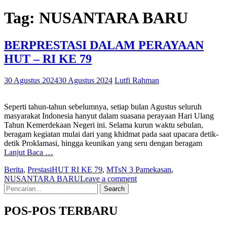
Tag:
NUSANTARA BARU
BERPRESTASI DALAM PERAYAAN
HUT – RI KE 79
30 Agustus 2024
30 Agustus 2024
Lutfi Rahman
Seperti tahun-tahun sebelumnya, setiap bulan Agustus seluruh
masyarakat Indonesia hanyut dalam suasana perayaan Hari Ulang
Tahun Kemerdekaan Negeri ini. Selama kurun waktu sebulan,
beragam kegiatan mulai dari yang khidmat pada saat upacara detik-
detik Proklamasi, hingga keunikan yang seru dengan beragam
Lanjut Baca …
Berita
,
Prestasi
HUT RI KE 79
,
MTsN 3 Pamekasan
,
NUSANTARA BARU
Leave a comment
Search
for:
POS-POS TERBARU