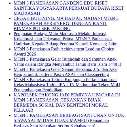
MTsN 3 PAMEKASAN GANDENG EDU RISET
SAINTIKA YOGYAKARTA PERKUAT BUDAYA RISET
MADRASAH
CEGAH BULLYING, MA’HAD AL-MADANI MTsN 3
PAMEKASAN BERSINERGI DENGAN KANIT
BINMAS POLSEK PAKONG
Penguatan Budaya Mutu Madrasah Melalui Inovasi,
Kolaborasi, dan Pelayanan Prima, MTsN 3 Pamekasan
Hadirkan Kepala Bidang Pendma Kanwil Kemenag Jatim
MTsN 3 Pamekasan Raih Achievement Leading Choice
Award 2026
MTsN 3 Pamekasan Gelar Istighosah dan Santunan Anak
Yatim dalam Rangka Menyambut Tahun Baru Islam 1448 H
MTsN 3 Pamekasan Gelar Senam Bersama, JJS, dan Aksi
Bergizi untuk Isi Jeda Pasca ASAT dan Classmeeting
MTsN 3 Pamekasan Terima Kunjungan Perkuliahan Luar
Kelas Mahasiswa Tadris IPA UIN Madura dan Teken MoU
Pengembangan Pendidikan
KAPOLSEK PAKONG JADI PEMBINA UPACARA DI
MTsN 3 PAMEKASAN, TEKANKAN BIJAK
BERMEDIA SOSIAL DAN BENTENGI MORAL
PELAJAR
MTsN 3 PAMEKASAN BERBAGI SANTUNAN UNTUK
SISWA YATIM DAN TIDAK MAMPU (Ramadhan
Berbagi, Satu Kebaikan Seribu Kebahagiaan)