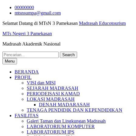
Skip
00000000
to
mtsnsumpa@gmail.com
content
Selamat Datang di MTsN 3 Pamekasan
Madrasah Educotourism
MTs Negeri 3 Pamekasan
Madrasah Akademik Nasional
Search
for:
Menu
BERANDA
PROFIL
VISI dan MISI
SEJARAH MADRASAH
PERIODEISASI KAMAD
LOKASI MADRASAH
DENAH MADARASAH
TENAGA PENDIDIK DAN KEPENDIDIKAN
FASILITAS
Galeri Taman dan Lingkungan Madrasah
LABORATORIUM KOMPUTER
LABORATORIUM IPS