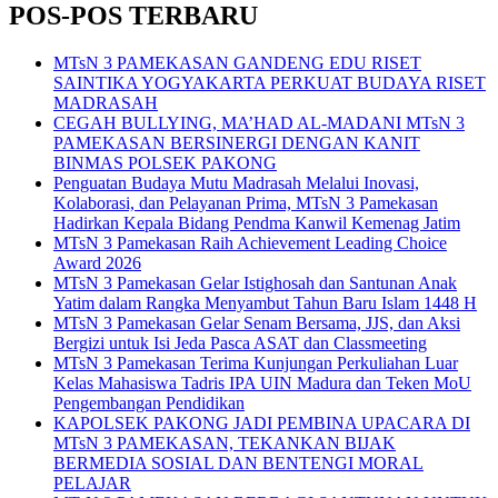
POS-POS TERBARU
MTsN 3 PAMEKASAN GANDENG EDU RISET
SAINTIKA YOGYAKARTA PERKUAT BUDAYA RISET
MADRASAH
CEGAH BULLYING, MA’HAD AL-MADANI MTsN 3
PAMEKASAN BERSINERGI DENGAN KANIT
BINMAS POLSEK PAKONG
Penguatan Budaya Mutu Madrasah Melalui Inovasi,
Kolaborasi, dan Pelayanan Prima, MTsN 3 Pamekasan
Hadirkan Kepala Bidang Pendma Kanwil Kemenag Jatim
MTsN 3 Pamekasan Raih Achievement Leading Choice
Award 2026
MTsN 3 Pamekasan Gelar Istighosah dan Santunan Anak
Yatim dalam Rangka Menyambut Tahun Baru Islam 1448 H
MTsN 3 Pamekasan Gelar Senam Bersama, JJS, dan Aksi
Bergizi untuk Isi Jeda Pasca ASAT dan Classmeeting
MTsN 3 Pamekasan Terima Kunjungan Perkuliahan Luar
Kelas Mahasiswa Tadris IPA UIN Madura dan Teken MoU
Pengembangan Pendidikan
KAPOLSEK PAKONG JADI PEMBINA UPACARA DI
MTsN 3 PAMEKASAN, TEKANKAN BIJAK
BERMEDIA SOSIAL DAN BENTENGI MORAL
PELAJAR