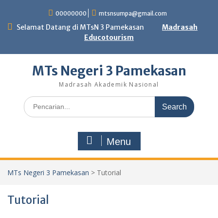
Skip
00000000
mtsnsumpa@gmail.com
to
content
Selamat Datang di MTsN 3 Pamekasan
Madrasah
Educotourism
MTs Negeri 3 Pamekasan
Madrasah Akademik Nasional
Search
for:
Menu
MTs Negeri 3 Pamekasan
>
Tutorial
Tutorial