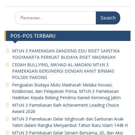
b
s
er
gr
e
gl
t
ar
o
A
a
n
e
e
Search
for:
o
p
m
g
Cl
k
p
er
as
POS-POS TERBARU
sr
MTsN 3 PAMEKASAN GANDENG EDU RISET SAINTIKA
o
YOGYAKARTA PERKUAT BUDAYA RISET MADRASAH
o
CEGAH BULLYING, MA’HAD AL-MADANI MTsN 3
m
PAMEKASAN BERSINERGI DENGAN KANIT BINMAS
POLSEK PAKONG
Penguatan Budaya Mutu Madrasah Melalui Inovasi,
Kolaborasi, dan Pelayanan Prima, MTsN 3 Pamekasan
Hadirkan Kepala Bidang Pendma Kanwil Kemenag Jatim
MTsN 3 Pamekasan Raih Achievement Leading Choice
Award 2026
MTsN 3 Pamekasan Gelar Istighosah dan Santunan Anak
Yatim dalam Rangka Menyambut Tahun Baru Islam 1448 H
MTsN 3 Pamekasan Gelar Senam Bersama, JJS, dan Aksi