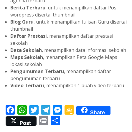
agenda terbaru
Berita Terbaru
, untuk menampilkan daftar Pos
wordpress disertai thumbnail
Blog Guru
, untuk menampilkan tulisan Guru disertai
thumbnail
Daftar Prestasi
, menampilkan daftar prestasi
sekolah
Data Sekolah
, menampilkan data informasi sekolah
Maps Sekolah
, menampilkan Peta Google Maps
lokasi sekolah
Pengumuman Terbaru
, menampilkan daftar
pengumuman terbaru
Video Terbaru
, menampilkan 1 buah video terbaru
F
W
T
T
M
G
Share
ac
h
w
el
e
o
Pr
S
Post
e
at
itt
e
ss
o
in
h