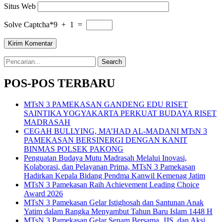
Situs Web
Solve Captcha*
9 + 1 =
Search
for:
POS-POS TERBARU
MTsN 3 PAMEKASAN GANDENG EDU RISET
SAINTIKA YOGYAKARTA PERKUAT BUDAYA RISET
MADRASAH
CEGAH BULLYING, MA’HAD AL-MADANI MTsN 3
PAMEKASAN BERSINERGI DENGAN KANIT
BINMAS POLSEK PAKONG
Penguatan Budaya Mutu Madrasah Melalui Inovasi,
Kolaborasi, dan Pelayanan Prima, MTsN 3 Pamekasan
Hadirkan Kepala Bidang Pendma Kanwil Kemenag Jatim
MTsN 3 Pamekasan Raih Achievement Leading Choice
Award 2026
MTsN 3 Pamekasan Gelar Istighosah dan Santunan Anak
Yatim dalam Rangka Menyambut Tahun Baru Islam 1448 H
MTsN 3 Pamekasan Gelar Senam Bersama, JJS, dan Aksi