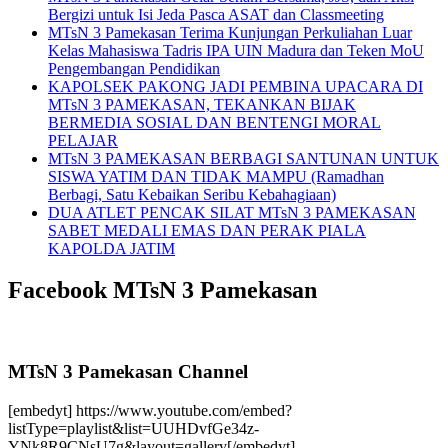
Bergizi untuk Isi Jeda Pasca ASAT dan Classmeeting
MTsN 3 Pamekasan Terima Kunjungan Perkuliahan Luar
Kelas Mahasiswa Tadris IPA UIN Madura dan Teken MoU
Pengembangan Pendidikan
KAPOLSEK PAKONG JADI PEMBINA UPACARA DI
MTsN 3 PAMEKASAN, TEKANKAN BIJAK
BERMEDIA SOSIAL DAN BENTENGI MORAL
PELAJAR
MTsN 3 PAMEKASAN BERBAGI SANTUNAN UNTUK
SISWA YATIM DAN TIDAK MAMPU (Ramadhan
Berbagi, Satu Kebaikan Seribu Kebahagiaan)
DUA ATLET PENCAK SILAT MTsN 3 PAMEKASAN
SABET MEDALI EMAS DAN PERAK PIALA
KAPOLDA JATIM
Facebook MTsN 3 Pamekasan
MTsN 3 Pamekasan Channel
[embedyt] https://www.youtube.com/embed?
listType=playlist&list=UUHDvfGe34z-
YNk8R9CNsU7g&layout=gallery[/embedyt]