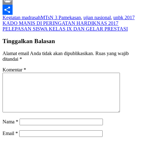
Print
Kegiatan madrasah
MTsN 3 Pamekasan
,
ujian nasional
,
unbk 2017
Share
Navigasi
KADO MANIS DI PERINGATAN HARDIKNAS 2017
PELEPASAN SISWA KELAS IX DAN GELAR PRESTASI
pos
Tinggalkan Balasan
Alamat email Anda tidak akan dipublikasikan.
Ruas yang wajib
ditandai
*
Komentar
*
Nama
*
Email
*