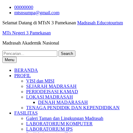
Skip
00000000
to
mtsnsumpa@gmail.com
content
Selamat Datang di MTsN 3 Pamekasan
Madrasah Educotourism
MTs Negeri 3 Pamekasan
Madrasah Akademik Nasional
Search
for:
Menu
BERANDA
PROFIL
VISI dan MISI
SEJARAH MADRASAH
PERIODEISASI KAMAD
LOKASI MADRASAH
DENAH MADARASAH
TENAGA PENDIDIK DAN KEPENDIDIKAN
FASILITAS
Galeri Taman dan Lingkungan Madrasah
LABORATORIUM KOMPUTER
LABORATORIUM IPS