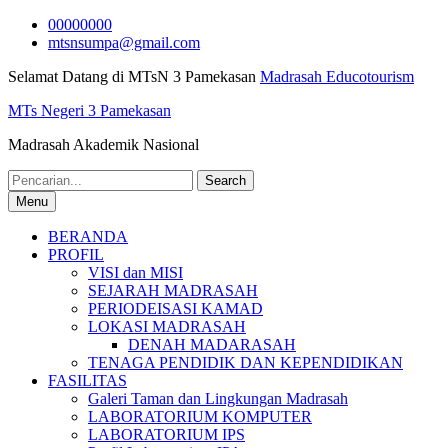
Skip
00000000
to
mtsnsumpa@gmail.com
content
Selamat Datang di MTsN 3 Pamekasan
Madrasah Educotourism
MTs Negeri 3 Pamekasan
Madrasah Akademik Nasional
Search
for:
Menu
BERANDA
PROFIL
VISI dan MISI
SEJARAH MADRASAH
PERIODEISASI KAMAD
LOKASI MADRASAH
DENAH MADARASAH
TENAGA PENDIDIK DAN KEPENDIDIKAN
FASILITAS
Galeri Taman dan Lingkungan Madrasah
LABORATORIUM KOMPUTER
LABORATORIUM IPS