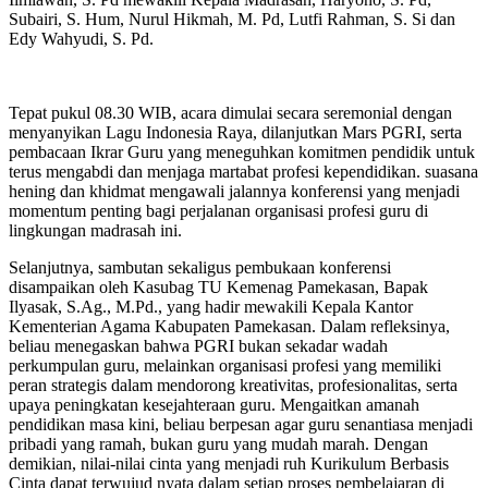
Subairi, S. Hum, Nurul Hikmah, M. Pd, Lutfi Rahman, S. Si dan
Edy Wahyudi, S. Pd.
Tepat pukul 08.30 WIB, acara dimulai secara seremonial dengan
menyanyikan Lagu Indonesia Raya, dilanjutkan Mars PGRI, serta
pembacaan Ikrar Guru yang meneguhkan komitmen pendidik untuk
terus mengabdi dan menjaga martabat profesi kependidikan. suasana
hening dan khidmat mengawali jalannya konferensi yang menjadi
momentum penting bagi perjalanan organisasi profesi guru di
lingkungan madrasah ini.
Selanjutnya, sambutan sekaligus pembukaan konferensi
disampaikan oleh Kasubag TU Kemenag Pamekasan, Bapak
Ilyasak, S.Ag., M.Pd., yang hadir mewakili Kepala Kantor
Kementerian Agama Kabupaten Pamekasan. Dalam refleksinya,
beliau menegaskan bahwa PGRI bukan sekadar wadah
perkumpulan guru, melainkan organisasi profesi yang memiliki
peran strategis dalam mendorong kreativitas, profesionalitas, serta
upaya peningkatan kesejahteraan guru. Mengaitkan amanah
pendidikan masa kini, beliau berpesan agar guru senantiasa menjadi
pribadi yang ramah, bukan guru yang mudah marah. Dengan
demikian, nilai-nilai cinta yang menjadi ruh Kurikulum Berbasis
Cinta dapat terwujud nyata dalam setiap proses pembelajaran di