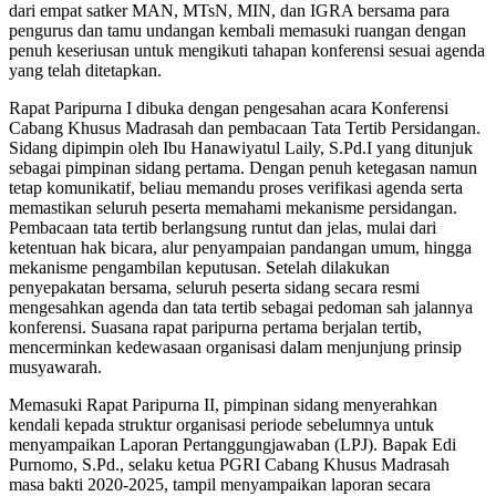
dari empat satker MAN, MTsN, MIN, dan IGRA bersama para
pengurus dan tamu undangan kembali memasuki ruangan dengan
penuh keseriusan untuk mengikuti tahapan konferensi sesuai agenda
yang telah ditetapkan.
Rapat Paripurna I dibuka dengan pengesahan acara Konferensi
Cabang Khusus Madrasah dan pembacaan Tata Tertib Persidangan.
Sidang dipimpin oleh Ibu Hanawiyatul Laily, S.Pd.I yang ditunjuk
sebagai pimpinan sidang pertama. Dengan penuh ketegasan namun
tetap komunikatif, beliau memandu proses verifikasi agenda serta
memastikan seluruh peserta memahami mekanisme persidangan.
Pembacaan tata tertib berlangsung runtut dan jelas, mulai dari
ketentuan hak bicara, alur penyampaian pandangan umum, hingga
mekanisme pengambilan keputusan. Setelah dilakukan
penyepakatan bersama, seluruh peserta sidang secara resmi
mengesahkan agenda dan tata tertib sebagai pedoman sah jalannya
konferensi. Suasana rapat paripurna pertama berjalan tertib,
mencerminkan kedewasaan organisasi dalam menjunjung prinsip
musyawarah.
Memasuki Rapat Paripurna II, pimpinan sidang menyerahkan
kendali kepada struktur organisasi periode sebelumnya untuk
menyampaikan Laporan Pertanggungjawaban (LPJ). Bapak Edi
Purnomo, S.Pd., selaku ketua PGRI Cabang Khusus Madrasah
masa bakti 2020-2025, tampil menyampaikan laporan secara