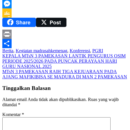
Telegram
Messenger
Share
Post
Google
Classroom
Print
Berita
,
Kegiatan madrasah
kemenag
,
Konferensi
,
PGRI
Share
Navigasi
KEPALA MTsN 3 PAMEKASAN LANTIK PENGURUS OSIM
PERIODE 2025/2026 PADA PUNCAK PERAYAAN HARI
pos
GURU NASIONAL 2025
MTsN 3 PAMEKASAN RAIH TIGA KEJUARAAN PADA
AJANG MAFIKIBISA SE MADURA DI MAN 2 PAMEKASAN
Tinggalkan Balasan
Alamat email Anda tidak akan dipublikasikan.
Ruas yang wajib
ditandai
*
Komentar
*