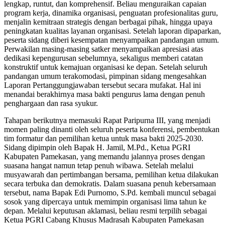
lengkap, runtut, dan komprehensif. Beliau menguraikan capaian
program kerja, dinamika organisasi, penguatan profesionalitas guru,
menjalin kemitraan strategis dengan berbagai pihak, hingga upaya
peningkatan kualitas layanan organisasi. Setelah laporan dipaparkan,
peserta sidang diberi kesempatan menyampaikan pandangan umum.
Perwakilan masing-masing satker menyampaikan apresiasi atas
dedikasi kepengurusan sebelumnya, sekaligus memberi catatan
konstruktif untuk kemajuan organisasi ke depan. Setelah seluruh
pandangan umum terakomodasi, pimpinan sidang mengesahkan
Laporan Pertanggungjawaban tersebut secara mufakat. Hal ini
menandai berakhirnya masa bakti pengurus lama dengan penuh
penghargaan dan rasa syukur.
Tahapan berikutnya memasuki Rapat Paripurna III, yang menjadi
momen paling dinanti oleh seluruh peserta konferensi, pembentukan
tim formatur dan pemilihan ketua untuk masa bakti 2025-2030.
Sidang dipimpin oleh Bapak H. Jamil, M.Pd., Ketua PGRI
Kabupaten Pamekasan, yang memandu jalannya proses dengan
suasana hangat namun tetap penuh wibawa. Setelah melalui
musyawarah dan pertimbangan bersama, pemilihan ketua dilakukan
secara terbuka dan demokratis. Dalam suasana penuh kebersamaan
tersebut, nama Bapak Edi Purnomo, S.Pd. kembali muncul sebagai
sosok yang dipercaya untuk memimpin organisasi lima tahun ke
depan. Melalui keputusan aklamasi, beliau resmi terpilih sebagai
Ketua PGRI Cabang Khusus Madrasah Kabupaten Pamekasan