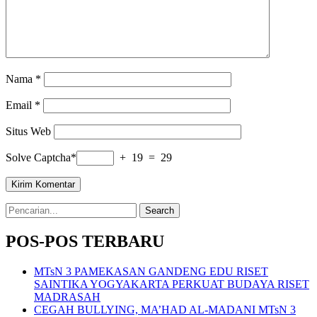
Nama
*
Email
*
Situs Web
Solve Captcha*
+ 19 = 29
Search
for:
POS-POS TERBARU
MTsN 3 PAMEKASAN GANDENG EDU RISET
SAINTIKA YOGYAKARTA PERKUAT BUDAYA RISET
MADRASAH
CEGAH BULLYING, MA’HAD AL-MADANI MTsN 3