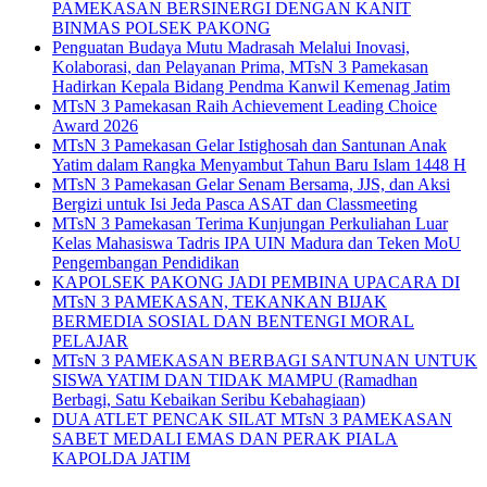
PAMEKASAN BERSINERGI DENGAN KANIT
BINMAS POLSEK PAKONG
Penguatan Budaya Mutu Madrasah Melalui Inovasi,
Kolaborasi, dan Pelayanan Prima, MTsN 3 Pamekasan
Hadirkan Kepala Bidang Pendma Kanwil Kemenag Jatim
MTsN 3 Pamekasan Raih Achievement Leading Choice
Award 2026
MTsN 3 Pamekasan Gelar Istighosah dan Santunan Anak
Yatim dalam Rangka Menyambut Tahun Baru Islam 1448 H
MTsN 3 Pamekasan Gelar Senam Bersama, JJS, dan Aksi
Bergizi untuk Isi Jeda Pasca ASAT dan Classmeeting
MTsN 3 Pamekasan Terima Kunjungan Perkuliahan Luar
Kelas Mahasiswa Tadris IPA UIN Madura dan Teken MoU
Pengembangan Pendidikan
KAPOLSEK PAKONG JADI PEMBINA UPACARA DI
MTsN 3 PAMEKASAN, TEKANKAN BIJAK
BERMEDIA SOSIAL DAN BENTENGI MORAL
PELAJAR
MTsN 3 PAMEKASAN BERBAGI SANTUNAN UNTUK
SISWA YATIM DAN TIDAK MAMPU (Ramadhan
Berbagi, Satu Kebaikan Seribu Kebahagiaan)
DUA ATLET PENCAK SILAT MTsN 3 PAMEKASAN
SABET MEDALI EMAS DAN PERAK PIALA
KAPOLDA JATIM