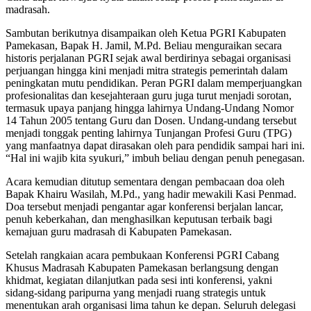
madrasah.
Sambutan berikutnya disampaikan oleh Ketua PGRI Kabupaten
Pamekasan, Bapak H. Jamil, M.Pd. Beliau menguraikan secara
historis perjalanan PGRI sejak awal berdirinya sebagai organisasi
perjuangan hingga kini menjadi mitra strategis pemerintah dalam
peningkatan mutu pendidikan. Peran PGRI dalam memperjuangkan
profesionalitas dan kesejahteraan guru juga turut menjadi sorotan,
termasuk upaya panjang hingga lahirnya Undang-Undang Nomor
14 Tahun 2005 tentang Guru dan Dosen. Undang-undang tersebut
menjadi tonggak penting lahirnya Tunjangan Profesi Guru (TPG)
yang manfaatnya dapat dirasakan oleh para pendidik sampai hari ini.
“Hal ini wajib kita syukuri,” imbuh beliau dengan penuh penegasan.
Acara kemudian ditutup sementara dengan pembacaan doa oleh
Bapak Khairu Wasilah, M.Pd., yang hadir mewakili Kasi Penmad.
Doa tersebut menjadi pengantar agar konferensi berjalan lancar,
penuh keberkahan, dan menghasilkan keputusan terbaik bagi
kemajuan guru madrasah di Kabupaten Pamekasan.
Setelah rangkaian acara pembukaan Konferensi PGRI Cabang
Khusus Madrasah Kabupaten Pamekasan berlangsung dengan
khidmat, kegiatan dilanjutkan pada sesi inti konferensi, yakni
sidang-sidang paripurna yang menjadi ruang strategis untuk
menentukan arah organisasi lima tahun ke depan. Seluruh delegasi