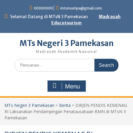
Skip
00000000
mtsnsumpa@gmail.com
to
content
Selamat Datang di MTsN 3 Pamekasan
Madrasah
Educotourism
MTs Negeri 3 Pamekasan
Madrasah Akademik Nasional
Search
for:
Menu
MTs Negeri 3 Pamekasan
>
Berita
>
DIRJEN PENDIS KEMENAG
RI Laksanakan Pendampingan Penatausahaan BMN di MTsN 3
Pamekasan