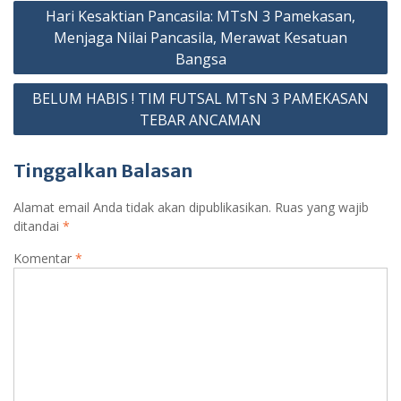
Navigasi
o
p
m
g
Cl
Hari Kesaktian Pancasila: MTsN 3 Pamekasan,
pos
k
p
er
as
Menjaga Nilai Pancasila, Merawat Kesatuan
Bangsa
sr
o
BELUM HABIS ! TIM FUTSAL MTsN 3 PAMEKASAN
TEBAR ANCAMAN
o
m
Tinggalkan Balasan
Alamat email Anda tidak akan dipublikasikan.
Ruas yang wajib
ditandai
*
Komentar
*