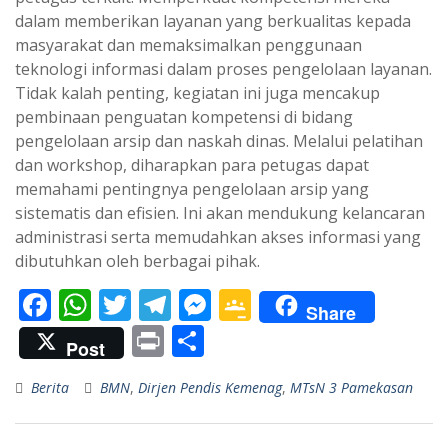
dalam memberikan layanan yang berkualitas kepada
masyarakat dan memaksimalkan penggunaan
teknologi informasi dalam proses pengelolaan layanan.
Tidak kalah penting, kegiatan ini juga mencakup
pembinaan penguatan kompetensi di bidang
pengelolaan arsip dan naskah dinas. Melalui pelatihan
dan workshop, diharapkan para petugas dapat
memahami pentingnya pengelolaan arsip yang
sistematis dan efisien. Ini akan mendukung kelancaran
administrasi serta memudahkan akses informasi yang
dibutuhkan oleh berbagai pihak.
F
W
T
T
M
G
Share
ac
h
w
el
e
o
Pr
S
Post
e
at
itt
e
ss
o
in
h
Berita
BMN
,
Dirjen Pendis Kemenag
,
MTsN 3 Pamekasan
b
s
er
gr
e
gl
t
ar
o
A
a
n
e
e