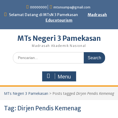
Skip
00000000
mtsnsumpa@gmail.com
to
content
Selamat Datang di MTsN 3 Pamekasan
Madrasah
Educotourism
MTs Negeri 3 Pamekasan
Madrasah Akademik Nasional
Search
for:
Menu
MTs Negeri 3 Pamekasan
>
Posts tagged
Dirjen Pendis Kemenag
Tag:
Dirjen Pendis Kemenag