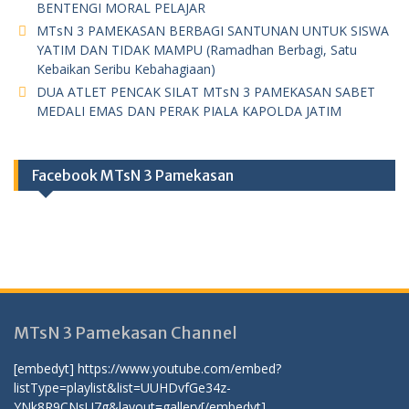
BENTENGI MORAL PELAJAR
MTsN 3 PAMEKASAN BERBAGI SANTUNAN UNTUK SISWA
YATIM DAN TIDAK MAMPU (Ramadhan Berbagi, Satu
Kebaikan Seribu Kebahagiaan)
DUA ATLET PENCAK SILAT MTsN 3 PAMEKASAN SABET
MEDALI EMAS DAN PERAK PIALA KAPOLDA JATIM
Facebook MTsN 3 Pamekasan
MTsN 3 Pamekasan Channel
[embedyt] https://www.youtube.com/embed?
listType=playlist&list=UUHDvfGe34z-
YNk8R9CNsU7g&layout=gallery[/embedyt]