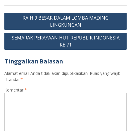
o
A
a
n
e
e
o
p
m
g
Cl
Navigasi
k
p
er
as
RAIH 9 BESAR DALAM LOMBA MADING
pos
LINGKUNGAN
sr
o
SEMARAK PERAYAAN HUT REPUBLIK INDONESIA
KE 71
o
m
Tinggalkan Balasan
Alamat email Anda tidak akan dipublikasikan.
Ruas yang wajib
ditandai
*
Komentar
*