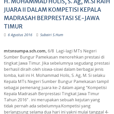
H. MOHAMMAD HOLIS, S. Ag, M.Si RAIH
JUARA II DALAM KOMPETISI KEPALA
MADRASAH BERPRESTASI SE-JAWA
TIMUR
6 Agustus 2016
Subairi S.Hum
mtsnsumpa.sch.com,
6/8 Lagi-lagi MTs Negeri
Sumber Bungur Pamekasan menorehkan prestasi di
tingkat Jawa Timur. Jika sebelumnya segudang prestasi
berhasil diraih oleh siswa-siswi dalam berbagai jenis
lomba, kali ini H. Mohammad Holis, S. Ag, M. Si selaku
Kepala MTs Negeri Sumber Bungur Pamekasan tampil
sebagai pemenang juara ke-2 dalam ajang “Kompetisi
Kepala Madrasah Berprestasi Tingkat Jawa Timur
Tahun 2016” .
ini merupakan sebuah kejutan yang
tidak pernah ada sebelumnya.Kompetisi yang
berlangsung selama dua hari ini yakni mulai tanggal 4-