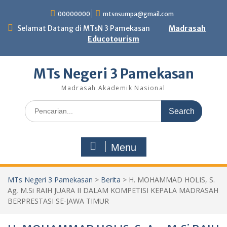
Skip
00000000
mtsnsumpa@gmail.com
to
content
Selamat Datang di MTsN 3 Pamekasan
Madrasah
Educotourism
MTs Negeri 3 Pamekasan
Madrasah Akademik Nasional
Search
for:
Menu
MTs Negeri 3 Pamekasan
>
Berita
>
H. MOHAMMAD HOLIS, S.
Ag, M.Si RAIH JUARA II DALAM KOMPETISI KEPALA MADRASAH
BERPRESTASI SE-JAWA TIMUR