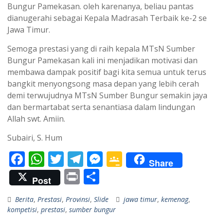
Bungur Pamekasan. oleh karenanya, beliau pantas
dianugerahi sebagai Kepala Madrasah Terbaik ke-2 se
Jawa Timur.
Semoga prestasi yang di raih kepala MTsN Sumber
Bungur Pamekasan kali ini menjadikan motivasi dan
membawa dampak positif bagi kita semua untuk terus
bangkit menyongsong masa depan yang lebih cerah
demi terwujudnya MTsN Sumber Bungur semakin jaya
dan bermartabat serta senantiasa dalam lindungan
Allah swt. Amiin.
Subairi, S. Hum
F
W
T
T
M
G
Share
ac
h
w
el
e
o
Pr
S
Post
e
at
itt
e
ss
o
in
h
Berita
,
Prestasi
,
Provinsi
,
Slide
jawa timur
,
kemenag
,
b
s
er
gr
e
gl
t
ar
kompetisi
,
prestasi
,
sumber bungur