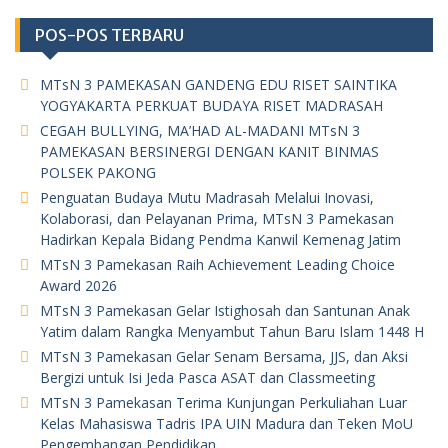
POS-POS TERBARU
MTsN 3 PAMEKASAN GANDENG EDU RISET SAINTIKA
YOGYAKARTA PERKUAT BUDAYA RISET MADRASAH
CEGAH BULLYING, MA’HAD AL-MADANI MTsN 3
PAMEKASAN BERSINERGI DENGAN KANIT BINMAS
POLSEK PAKONG
Penguatan Budaya Mutu Madrasah Melalui Inovasi,
Kolaborasi, dan Pelayanan Prima, MTsN 3 Pamekasan
Hadirkan Kepala Bidang Pendma Kanwil Kemenag Jatim
MTsN 3 Pamekasan Raih Achievement Leading Choice
Award 2026
MTsN 3 Pamekasan Gelar Istighosah dan Santunan Anak
Yatim dalam Rangka Menyambut Tahun Baru Islam 1448 H
MTsN 3 Pamekasan Gelar Senam Bersama, JJS, dan Aksi
Bergizi untuk Isi Jeda Pasca ASAT dan Classmeeting
MTsN 3 Pamekasan Terima Kunjungan Perkuliahan Luar
Kelas Mahasiswa Tadris IPA UIN Madura dan Teken MoU
Pengembangan Pendidikan