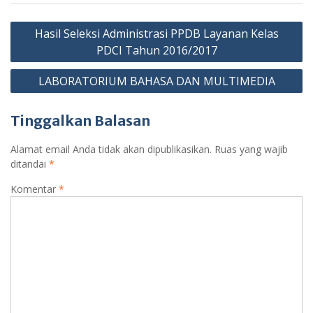
o
A
a
n
e
e
Navigasi
o
p
m
g
Cl
Hasil Seleksi Administrasi PPDB Layanan Kelas
pos
k
p
er
as
PDCI Tahun 2016/2017
sr
LABORATORIUM BAHASA DAN MULTIMEDIA
o
o
Tinggalkan Balasan
m
Alamat email Anda tidak akan dipublikasikan.
Ruas yang wajib
ditandai
*
Komentar
*