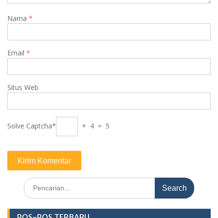
Nama
*
Email
*
Situs Web
Solve Captcha*
+ 4 = 5
Search
for:
POS-POS TERBARU