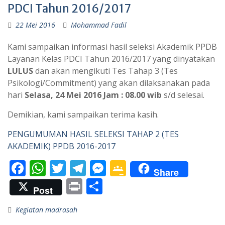
PDCI Tahun 2016/2017
22 Mei 2016
Mohammad Fadil
Kami sampaikan informasi hasil seleksi Akademik PPDB
Layanan Kelas PDCI Tahun 2016/2017 yang dinyatakan
LULUS
dan akan mengikuti Tes Tahap 3 (Tes
Psikologi/Commitment) yang akan dilaksanakan pada
hari
Selasa, 24 Mei 2016 Jam : 08.00 wib
s/d selesai.
Demikian, kami sampaikan terima kasih.
PENGUMUMAN HASIL SELEKSI TAHAP 2 (TES
AKADEMIK) PPDB 2016-2017
F
W
T
T
M
G
Share
ac
h
w
el
e
o
Pr
S
Post
e
at
itt
e
ss
o
in
h
Kegiatan madrasah
b
s
er
gr
e
gl
t
ar