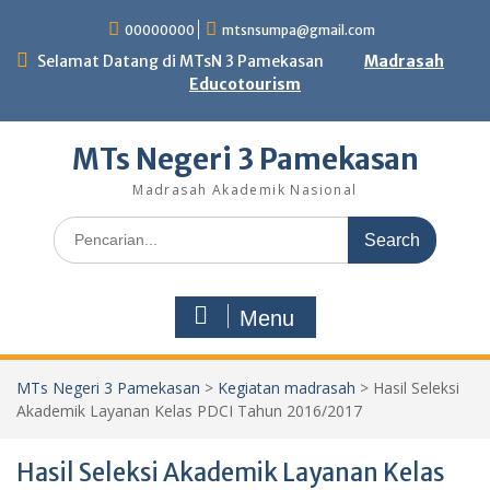
Skip
00000000
mtsnsumpa@gmail.com
to
content
Selamat Datang di MTsN 3 Pamekasan
Madrasah
Educotourism
MTs Negeri 3 Pamekasan
Madrasah Akademik Nasional
Search
for:
Menu
MTs Negeri 3 Pamekasan
>
Kegiatan madrasah
>
Hasil Seleksi
Akademik Layanan Kelas PDCI Tahun 2016/2017
Hasil Seleksi Akademik Layanan Kelas