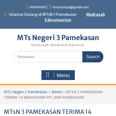
Skip
00000000
mtsnsumpa@gmail.com
to
content
Selamat Datang di MTsN 3 Pamekasan
Madrasah
Educotourism
MTs Negeri 3 Pamekasan
Madrasah Akademik Nasional
Search
for:
Menu
MTs Negeri 3 Pamekasan
>
Berita
>
MTsN 3 PAMEKASAN
TERIMA 14 MAHASISWA PPL IAIN PAMEKASAN
MTsN 3 PAMEKASAN TERIMA 14