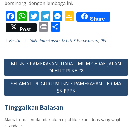
bersinergi dengan lembaga ini.
F
W
T
T
M
G
Share
ac
h
w
el
e
o
Pr
S
Post
e
at
itt
e
ss
o
in
h
Berita
IAIN Pamekasan
,
MTsN 3 Pamekasan
,
PPL
b
s
er
gr
e
gl
t
ar
o
A
a
n
e
e
Navigasi
o
p
m
g
Cl
MTsN 3 PAMEKASAN JUARA UMUM GERAK JALAN
pos
k
p
er
as
DI HUT RI KE 78
sr
SELAMAT ! 9 GURU MTsN 3 PAMEKASAN TERIMA
o
SK PPPK
o
Tinggalkan Balasan
m
Alamat email Anda tidak akan dipublikasikan.
Ruas yang wajib
ditandai
*