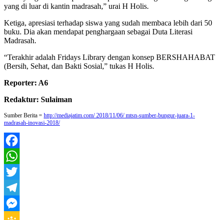
yang di luar di kantin madrasah,” urai H Holis.
Ketiga, apresiasi terhadap siswa yang sudah membaca lebih dari 50
buku. Dia akan mendapat penghargaan sebagai Duta Literasi
Madrasah.
“Terakhir adalah Fridays Library dengan konsep BERSHAHABAT
(Bersih, Sehat, dan Bakti Sosial,” tukas H Holis.
Reporter: A6
Redaktur: Sulaiman
Sumber Berita =
http://mediajatim.com/ 2018/11/06/ mtsn-sumber-bungur-juara-1-
madrasah-inovasi-2018/
Facebook
WhatsApp
Twitter
Telegram
Messenger