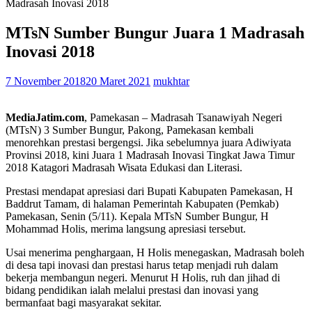
Madrasah Inovasi 2018
MTsN Sumber Bungur Juara 1 Madrasah
Inovasi 2018
7 November 2018
20 Maret 2021
mukhtar
MediaJatim.com
, Pamekasan – Madrasah Tsanawiyah Negeri
(MTsN) 3 Sumber Bungur, Pakong, Pamekasan kembali
menorehkan prestasi bergengsi. Jika sebelumnya juara Adiwiyata
Provinsi 2018, kini Juara 1 Madrasah Inovasi Tingkat Jawa Timur
2018 Katagori Madrasah Wisata Edukasi dan Literasi.
Prestasi mendapat apresiasi dari Bupati Kabupaten Pamekasan, H
Baddrut Tamam, di halaman Pemerintah Kabupaten (Pemkab)
Pamekasan, Senin (5/11). Kepala MTsN Sumber Bungur, H
Mohammad Holis, merima langsung apresiasi tersebut.
Usai menerima penghargaan, H Holis menegaskan, Madrasah boleh
di desa tapi inovasi dan prestasi harus tetap menjadi ruh dalam
bekerja membangun negeri. Menurut H Holis, ruh dan jihad di
bidang pendidikan ialah melalui prestasi dan inovasi yang
bermanfaat bagi masyarakat sekitar.