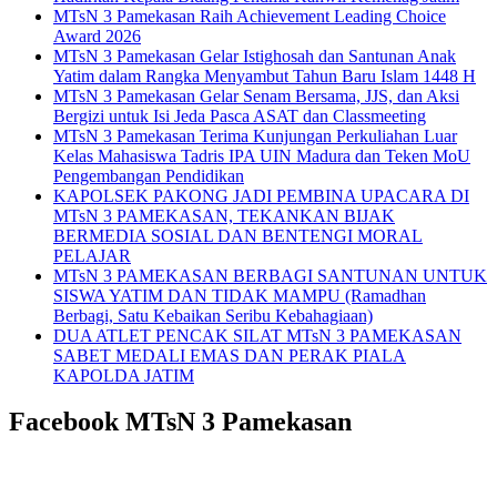
MTsN 3 Pamekasan Raih Achievement Leading Choice
Award 2026
MTsN 3 Pamekasan Gelar Istighosah dan Santunan Anak
Yatim dalam Rangka Menyambut Tahun Baru Islam 1448 H
MTsN 3 Pamekasan Gelar Senam Bersama, JJS, dan Aksi
Bergizi untuk Isi Jeda Pasca ASAT dan Classmeeting
MTsN 3 Pamekasan Terima Kunjungan Perkuliahan Luar
Kelas Mahasiswa Tadris IPA UIN Madura dan Teken MoU
Pengembangan Pendidikan
KAPOLSEK PAKONG JADI PEMBINA UPACARA DI
MTsN 3 PAMEKASAN, TEKANKAN BIJAK
BERMEDIA SOSIAL DAN BENTENGI MORAL
PELAJAR
MTsN 3 PAMEKASAN BERBAGI SANTUNAN UNTUK
SISWA YATIM DAN TIDAK MAMPU (Ramadhan
Berbagi, Satu Kebaikan Seribu Kebahagiaan)
DUA ATLET PENCAK SILAT MTsN 3 PAMEKASAN
SABET MEDALI EMAS DAN PERAK PIALA
KAPOLDA JATIM
Facebook MTsN 3 Pamekasan