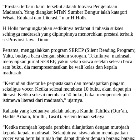
“Prestasi terbaru kami tersebut adalah Inovasi Pengelolaan
Madrasah. Yang diangkat MTsN Sumber Bungur ialah katagori
Wisata Edukasi dan Literasi,” ujar H Holis.
H Holis mengungkapkan sedikitnya terdapat 4 rahasia sukses
sehingga madrasah yang dipimpinnya menorehkan prestasi terbaik
se-Provinsi Jawa Timur.
Pertama, menggalakkan program SEREP (Silent Reading Program).
Yaitu, budaya baca dengan sistem sorogan. Tekniknya, madrasah
menyiapkan jurnal SEREP, yakni setiap siswa setelah selesai baca
satu buku, dia mempresentasikan ke wali kelas dan kepala
madrasah.
“Kemudian disetor ke perpustakaan dan mendapatkan piagam
sekaligus vocer. Ketika selesai membaca 10 buku, akan dapat pin
literasi. Ketika selesai membaca 50 buku, bakal memperoleh pin
istimewa literasi dari madrasah,” ujarnya.
Rahasia yang keduanya adalah adanya Kantin Tahfidz (Qur’an,
Hadits Arbain, Imrithi, Tasrif). Sistem teman sebaya.
“Ketika morajaah kepada pembina dilanjutkan dengan murojaah
kepada kepala madrasah. Selanjutnya, siswa akan mendapatkan
vocer yang bernilai rupiah dan dapat ditukar dengan barang-barang