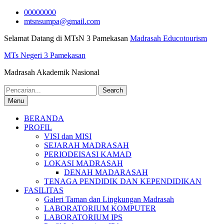
Skip
00000000
to
mtsnsumpa@gmail.com
content
Selamat Datang di MTsN 3 Pamekasan
Madrasah Educotourism
MTs Negeri 3 Pamekasan
Madrasah Akademik Nasional
Search
for:
Menu
BERANDA
PROFIL
VISI dan MISI
SEJARAH MADRASAH
PERIODEISASI KAMAD
LOKASI MADRASAH
DENAH MADARASAH
TENAGA PENDIDIK DAN KEPENDIDIKAN
FASILITAS
Galeri Taman dan Lingkungan Madrasah
LABORATORIUM KOMPUTER
LABORATORIUM IPS