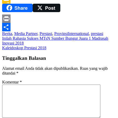
Share
Post
Google
Classroom
Print
Berita
,
Media Partner
,
Prestasi
,
Provinsi
International
,
prestasi
Share
Navigasi
Inilah Rahasia Sukses MTsN Sumber Bungur Juara 1 Madrasah
Inovasi 2018
pos
Kaleidoskop Prestasi 2018
Tinggalkan Balasan
Alamat email Anda tidak akan dipublikasikan.
Ruas yang wajib
ditandai
*
Komentar
*