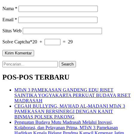
Nama
*
Email
*
Situs Web
Solve Captcha*
20 +
= 29
Search
for:
POS-POS TERBARU
MTsN 3 PAMEKASAN GANDENG EDU RISET
SAINTIKA YOGYAKARTA PERKUAT BUDAYA RISET
MADRASAH
CEGAH BULLYING, MA’HAD AL-MADANI MTsN 3
PAMEKASAN BERSINERGI DENGAN KANIT
BINMAS POLSEK PAKONG
Penguatan Budaya Mutu Madrasah Melalui Inovasi,
Kolaborasi, dan Pelayanan Prima, MTsN 3 Pamekasan
Hadirkan Kepala Bidang Pendma Kanwil Kemenag Jatim