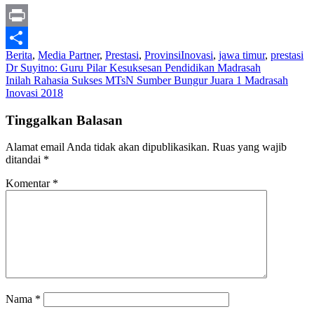
Classroom
Print
Berita
,
Media Partner
,
Prestasi
,
Provinsi
Inovasi
,
jawa timur
,
prestasi
Share
Navigasi
Dr Suyitno: Guru Pilar Kesuksesan Pendidikan Madrasah
Inilah Rahasia Sukses MTsN Sumber Bungur Juara 1 Madrasah
pos
Inovasi 2018
Tinggalkan Balasan
Alamat email Anda tidak akan dipublikasikan.
Ruas yang wajib
ditandai
*
Komentar
*
Nama
*