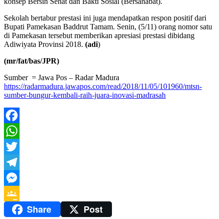
konsep Bersih Sehat dan Bakti Sosial (Bersahabat).
Sekolah bertabur prestasi ini juga mendapatkan respon positif dari
Bupati Pamekasan Baddrut Tamam. Senin, (5/11) orang nomor satu
di Pamekasan tersebut memberikan apresiasi prestasi dibidang
Adiwiyata Provinsi 2018.
(adi
)
(mr/fat/bas/JPR)
Sumber = Jawa Pos – Radar Madura
https://radarmadura.jawapos.com/read/2018/11/05/101960/mtsn-
sumber-bungur-kembali-raih-juara-inovasi-madrasah
Facebook
WhatsApp
Twitter
Telegram
Messenger
Share
Post
Google