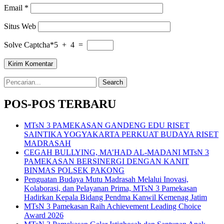
Email
*
Situs Web
Solve Captcha*
5 + 4 =
Search
for:
POS-POS TERBARU
MTsN 3 PAMEKASAN GANDENG EDU RISET
SAINTIKA YOGYAKARTA PERKUAT BUDAYA RISET
MADRASAH
CEGAH BULLYING, MA’HAD AL-MADANI MTsN 3
PAMEKASAN BERSINERGI DENGAN KANIT
BINMAS POLSEK PAKONG
Penguatan Budaya Mutu Madrasah Melalui Inovasi,
Kolaborasi, dan Pelayanan Prima, MTsN 3 Pamekasan
Hadirkan Kepala Bidang Pendma Kanwil Kemenag Jatim
MTsN 3 Pamekasan Raih Achievement Leading Choice
Award 2026