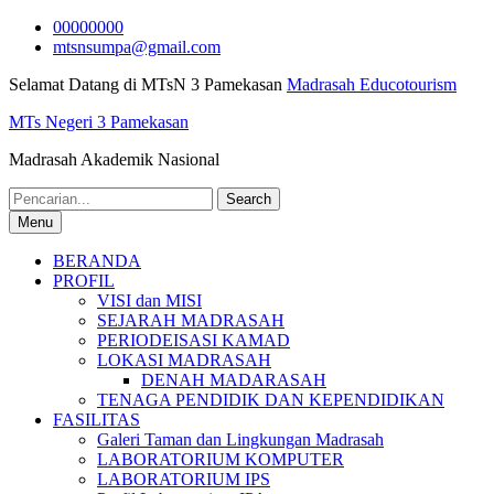
Skip
00000000
to
mtsnsumpa@gmail.com
content
Selamat Datang di MTsN 3 Pamekasan
Madrasah Educotourism
MTs Negeri 3 Pamekasan
Madrasah Akademik Nasional
Search
for:
Menu
BERANDA
PROFIL
VISI dan MISI
SEJARAH MADRASAH
PERIODEISASI KAMAD
LOKASI MADRASAH
DENAH MADARASAH
TENAGA PENDIDIK DAN KEPENDIDIKAN
FASILITAS
Galeri Taman dan Lingkungan Madrasah
LABORATORIUM KOMPUTER
LABORATORIUM IPS