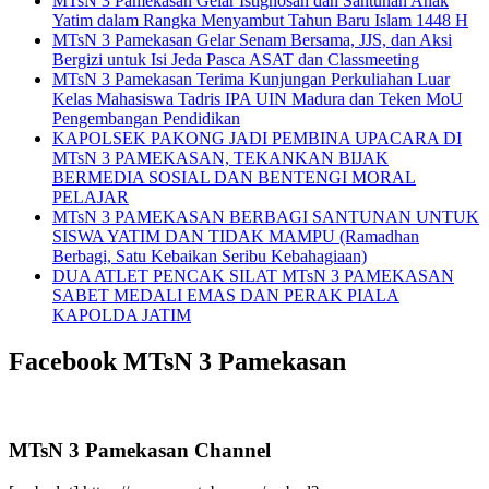
MTsN 3 Pamekasan Gelar Istighosah dan Santunan Anak
Yatim dalam Rangka Menyambut Tahun Baru Islam 1448 H
MTsN 3 Pamekasan Gelar Senam Bersama, JJS, dan Aksi
Bergizi untuk Isi Jeda Pasca ASAT dan Classmeeting
MTsN 3 Pamekasan Terima Kunjungan Perkuliahan Luar
Kelas Mahasiswa Tadris IPA UIN Madura dan Teken MoU
Pengembangan Pendidikan
KAPOLSEK PAKONG JADI PEMBINA UPACARA DI
MTsN 3 PAMEKASAN, TEKANKAN BIJAK
BERMEDIA SOSIAL DAN BENTENGI MORAL
PELAJAR
MTsN 3 PAMEKASAN BERBAGI SANTUNAN UNTUK
SISWA YATIM DAN TIDAK MAMPU (Ramadhan
Berbagi, Satu Kebaikan Seribu Kebahagiaan)
DUA ATLET PENCAK SILAT MTsN 3 PAMEKASAN
SABET MEDALI EMAS DAN PERAK PIALA
KAPOLDA JATIM
Facebook MTsN 3 Pamekasan
MTsN 3 Pamekasan Channel