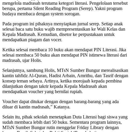
mengelola madrasah terutama ketegori literasi. Pengelolaan tersebut
berupa, pertama Silent Reading Program (Serep). Yakni program
budaya membaca dengan system sorogan.
Pada program ini pihaknya menyiapkan jurnal serep. Setiap anak
selesai baca satu buku wajib mempresentasikan ke Wali Kelas dan
Kepala Madrasah. Kemudian, disetor ke perpustakaan untuk
mendapatkan piagam dan vocer.
Ketika selesai membaca 10 buku akan mendapat PIN Literasi. Jika
selesai membaca 50 buku akan mendapat PIN istimewa literasi dari
madrasah, ujar Holis.
Selanjutnya, sambung Holis, MTsN Sumber Bungur merealisasikan
kantin tahfidz Al-Quran, Hadist Arbain, Amrithu, dan Tasrif dengan
konsep teman sebaya. Artinya, ketika morojaah kepada pembina
dilanjutkan dengan takrir kepada Kepala Madrasah akan
mendapatkan voucher yang bernilai rupiah.
Voucher dapat ditukar dengan dengan barang-barang yang ada
diluar di kantin madrasah,” Katanya.
Selain itu, pihak sekolah menetapkan Duta Literasi bagi siswa yang
sudah membaca lebih dari 50 buku. Sementara program lainnya,
MTsN Sumber Bungur rutin menggelar Friday Library dengan