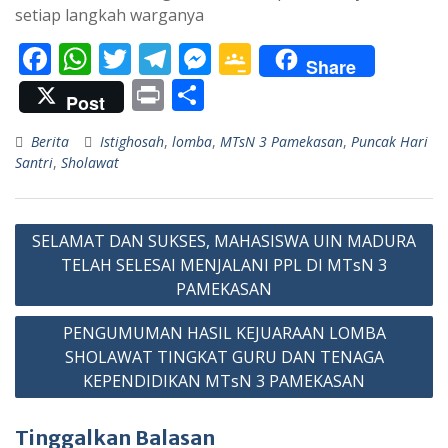
setiap langkah warganya
F
W
T
T
M
G
Share
ac
h
w
el
e
o
Pr
S
Post
e
at
itt
e
ss
o
in
h
Berita
Istighosah
,
lomba
,
MTsN 3 Pamekasan
,
Puncak Hari
b
s
er
gr
e
gl
t
ar
Santri
,
Sholawat
o
A
a
n
e
e
o
p
m
g
Cl
Navigasi
k
p
er
as
SELAMAT DAN SUKSES, MAHASISWA UIN MADURA
pos
TELAH SELESAI MENJALANI PPL DI MTsN 3
sr
PAMEKASAN
o
PENGUMUMAN HASIL KEJUARAAN LOMBA
o
SHOLAWAT TINGKAT GURU DAN TENAGA
m
KEPENDIDIKAN MTsN 3 PAMEKASAN
Tinggalkan Balasan