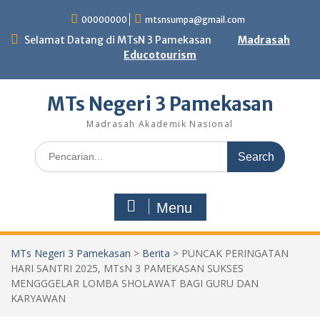
Skip
00000000
mtsnsumpa@gmail.com
to
content
Selamat Datang di MTsN 3 Pamekasan
Madrasah
Educotourism
MTs Negeri 3 Pamekasan
Madrasah Akademik Nasional
Search
for:
Menu
MTs Negeri 3 Pamekasan
>
Berita
>
PUNCAK PERINGATAN
HARI SANTRI 2025, MTsN 3 PAMEKASAN SUKSES
MENGGGELAR LOMBA SHOLAWAT BAGI GURU DAN
KARYAWAN