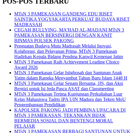
POS-POS TERBARU
MTsN 3 PAMEKASAN GANDENG EDU RISET
SAINTIKA YOGYAKARTA PERKUAT BUDAYA RISET
MADRASAH
CEGAH BULLYING, MA’HAD AL-MADANI MTsN 3
PAMEKASAN BERSINERGI DENGAN KANIT
BINMAS POLSEK PAKONG
Penguatan Budaya Mutu Madrasah Melalui Inovasi,
Kolaborasi, dan Pelayanan Prima, MTsN 3 Pamekasan
Hadirkan Kepala Bidang Pendma Kanwil Kemenag Jatim
MTsN 3 Pamekasan Raih Achievement Leading Choice
Award 2026
MTsN 3 Pamekasan Gelar Istighosah dan Santunan Anak
Yatim dalam Rangka Menyambut Tahun Baru Islam 1448 H
MTsN 3 Pamekasan Gelar Senam Bersama, JJS, dan Aksi
Bergizi untuk Isi Jeda Pasca ASAT dan Classmeeting
MTsN 3 Pamekasan Terima Kunjungan Perkuliahan Luar
Kelas Mahasiswa Tadris IPA UIN Madura dan Teken MoU
Pengembangan Pendidikan
KAPOLSEK PAKONG JADI PEMBINA UPACARA DI
MTsN 3 PAMEKASAN, TEKANKAN BIJAK
BERMEDIA SOSIAL DAN BENTENGI MORAL
PELAJAR
MTsN 3 PAMEKASAN BERBAGI SANTUNAN UNTUK