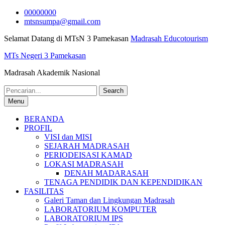
Skip
00000000
to
mtsnsumpa@gmail.com
content
Selamat Datang di MTsN 3 Pamekasan
Madrasah Educotourism
MTs Negeri 3 Pamekasan
Madrasah Akademik Nasional
Search
for:
Menu
BERANDA
PROFIL
VISI dan MISI
SEJARAH MADRASAH
PERIODEISASI KAMAD
LOKASI MADRASAH
DENAH MADARASAH
TENAGA PENDIDIK DAN KEPENDIDIKAN
FASILITAS
Galeri Taman dan Lingkungan Madrasah
LABORATORIUM KOMPUTER
LABORATORIUM IPS