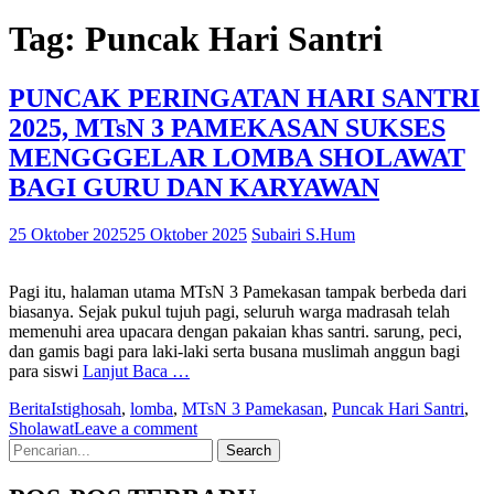
Tag:
Puncak Hari Santri
PUNCAK PERINGATAN HARI SANTRI
2025, MTsN 3 PAMEKASAN SUKSES
MENGGGELAR LOMBA SHOLAWAT
BAGI GURU DAN KARYAWAN
25 Oktober 2025
25 Oktober 2025
Subairi S.Hum
Pagi itu, halaman utama MTsN 3 Pamekasan tampak berbeda dari
biasanya. Sejak pukul tujuh pagi, seluruh warga madrasah telah
memenuhi area upacara dengan pakaian khas santri. sarung, peci,
dan gamis bagi para laki-laki serta busana muslimah anggun bagi
para siswi
Lanjut Baca …
Berita
Istighosah
,
lomba
,
MTsN 3 Pamekasan
,
Puncak Hari Santri
,
Sholawat
Leave a comment
Search
for: