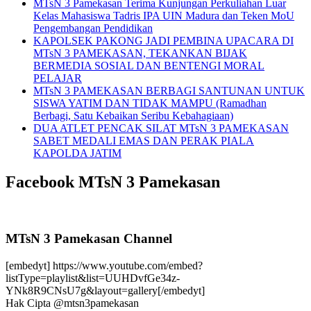
MTsN 3 Pamekasan Terima Kunjungan Perkuliahan Luar
Kelas Mahasiswa Tadris IPA UIN Madura dan Teken MoU
Pengembangan Pendidikan
KAPOLSEK PAKONG JADI PEMBINA UPACARA DI
MTsN 3 PAMEKASAN, TEKANKAN BIJAK
BERMEDIA SOSIAL DAN BENTENGI MORAL
PELAJAR
MTsN 3 PAMEKASAN BERBAGI SANTUNAN UNTUK
SISWA YATIM DAN TIDAK MAMPU (Ramadhan
Berbagi, Satu Kebaikan Seribu Kebahagiaan)
DUA ATLET PENCAK SILAT MTsN 3 PAMEKASAN
SABET MEDALI EMAS DAN PERAK PIALA
KAPOLDA JATIM
Facebook MTsN 3 Pamekasan
MTsN 3 Pamekasan Channel
[embedyt] https://www.youtube.com/embed?
listType=playlist&list=UUHDvfGe34z-
YNk8R9CNsU7g&layout=gallery[/embedyt]
Hak Cipta @mtsn3pamekasan