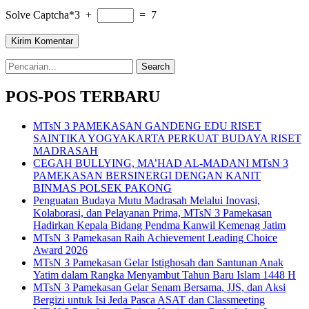
Solve Captcha*
3 +
= 7
Search
for:
POS-POS TERBARU
MTsN 3 PAMEKASAN GANDENG EDU RISET
SAINTIKA YOGYAKARTA PERKUAT BUDAYA RISET
MADRASAH
CEGAH BULLYING, MA’HAD AL-MADANI MTsN 3
PAMEKASAN BERSINERGI DENGAN KANIT
BINMAS POLSEK PAKONG
Penguatan Budaya Mutu Madrasah Melalui Inovasi,
Kolaborasi, dan Pelayanan Prima, MTsN 3 Pamekasan
Hadirkan Kepala Bidang Pendma Kanwil Kemenag Jatim
MTsN 3 Pamekasan Raih Achievement Leading Choice
Award 2026
MTsN 3 Pamekasan Gelar Istighosah dan Santunan Anak
Yatim dalam Rangka Menyambut Tahun Baru Islam 1448 H
MTsN 3 Pamekasan Gelar Senam Bersama, JJS, dan Aksi
Bergizi untuk Isi Jeda Pasca ASAT dan Classmeeting