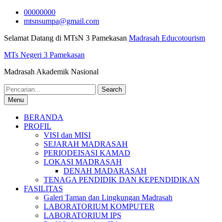
Skip
00000000
to
mtsnsumpa@gmail.com
content
Selamat Datang di MTsN 3 Pamekasan
Madrasah Educotourism
MTs Negeri 3 Pamekasan
Madrasah Akademik Nasional
Search
for:
Menu
BERANDA
PROFIL
VISI dan MISI
SEJARAH MADRASAH
PERIODEISASI KAMAD
LOKASI MADRASAH
DENAH MADARASAH
TENAGA PENDIDIK DAN KEPENDIDIKAN
FASILITAS
Galeri Taman dan Lingkungan Madrasah
LABORATORIUM KOMPUTER
LABORATORIUM IPS