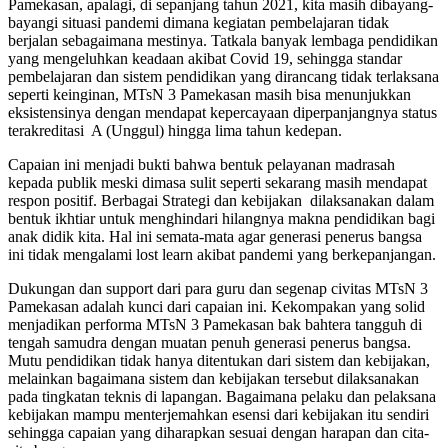
Pamekasan, apalagi, di sepanjang tahun 2021, kita masih dibayang-
bayangi situasi pandemi dimana kegiatan pembelajaran tidak
berjalan sebagaimana mestinya. Tatkala banyak lembaga pendidikan
yang mengeluhkan keadaan akibat Covid 19, sehingga standar
pembelajaran dan sistem pendidikan yang dirancang tidak terlaksana
seperti keinginan, MTsN 3 Pamekasan masih bisa menunjukkan
eksistensinya dengan mendapat kepercayaan diperpanjangnya status
terakreditasi A (Unggul) hingga lima tahun kedepan.
Capaian ini menjadi bukti bahwa bentuk pelayanan madrasah
kepada publik meski dimasa sulit seperti sekarang masih mendapat
respon positif. Berbagai Strategi dan kebijakan dilaksanakan dalam
bentuk ikhtiar untuk menghindari hilangnya makna pendidikan bagi
anak didik kita. Hal ini semata-mata agar generasi penerus bangsa
ini tidak mengalami lost learn akibat pandemi yang berkepanjangan.
Dukungan dan support dari para guru dan segenap civitas MTsN 3
Pamekasan adalah kunci dari capaian ini. Kekompakan yang solid
menjadikan performa MTsN 3 Pamekasan bak bahtera tangguh di
tengah samudra dengan muatan penuh generasi penerus bangsa.
Mutu pendidikan tidak hanya ditentukan dari sistem dan kebijakan,
melainkan bagaimana sistem dan kebijakan tersebut dilaksanakan
pada tingkatan teknis di lapangan. Bagaimana pelaku dan pelaksana
kebijakan mampu menterjemahkan esensi dari kebijakan itu sendiri
sehingga capaian yang diharapkan sesuai dengan harapan dan cita-