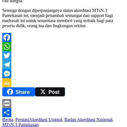
cita bangsa.
Semoga dengan diperpanjangnya status akreditasi MTsN 3
Pamekasan ini, menjadi penambah semangat dan support bagi
madrasah ini untuk senantiasa memberi yang terbaik bagi para
peserta didik, orang tua dan lingkungan sekitar.
Facebook
WhatsApp
Twitter
Telegram
Messenger
Share
Post
Google
Classroom
Print
Berita
,
Prestasi
Akreditasi Unggul
,
Badan Akreditasi Nasional
,
Share
MTsN 3 Pamekasan