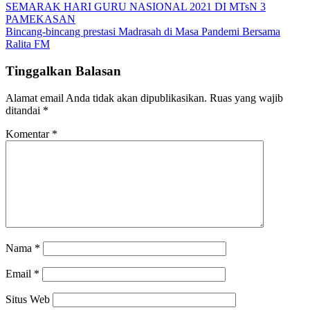
Navigasi
SEMARAK HARI GURU NASIONAL 2021 DI MTsN 3
PAMEKASAN
pos
Bincang-bincang prestasi Madrasah di Masa Pandemi Bersama
Ralita FM
Tinggalkan Balasan
Alamat email Anda tidak akan dipublikasikan.
Ruas yang wajib
ditandai
*
Komentar
*
Nama
*
Email
*
Situs Web