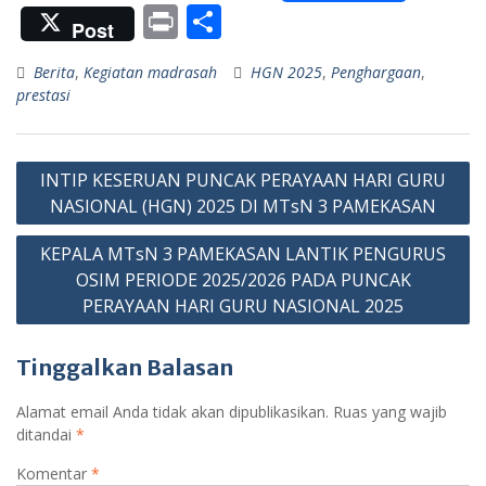
ac
h
w
el
e
o
Pr
S
Post
e
at
itt
e
ss
o
in
h
Berita
,
Kegiatan madrasah
HGN 2025
,
Penghargaan
,
b
s
er
gr
e
gl
t
ar
prestasi
o
A
a
n
e
e
o
p
m
g
Cl
Navigasi
k
p
er
as
INTIP KESERUAN PUNCAK PERAYAAN HARI GURU
pos
NASIONAL (HGN) 2025 DI MTsN 3 PAMEKASAN
sr
o
KEPALA MTsN 3 PAMEKASAN LANTIK PENGURUS
OSIM PERIODE 2025/2026 PADA PUNCAK
o
PERAYAAN HARI GURU NASIONAL 2025
m
Tinggalkan Balasan
Alamat email Anda tidak akan dipublikasikan.
Ruas yang wajib
ditandai
*
Komentar
*