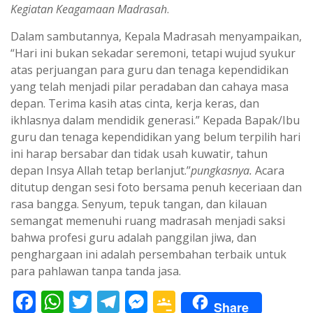
Kegiatan Keagamaan Madrasah
.
Dalam sambutannya, Kepala Madrasah menyampaikan,
“Hari ini bukan sekadar seremoni, tetapi wujud syukur
atas perjuangan para guru dan tenaga kependidikan
yang telah menjadi pilar peradaban dan cahaya masa
depan. Terima kasih atas cinta, kerja keras, dan
ikhlasnya dalam mendidik generasi.” Kepada Bapak/Ibu
guru dan tenaga kependidikan yang belum terpilih hari
ini harap bersabar dan tidak usah kuwatir, tahun
depan Insya Allah tetap berlanjut.’’
pungkasnya.
Acara
ditutup dengan sesi foto bersama penuh keceriaan dan
rasa bangga. Senyum, tepuk tangan, dan kilauan
semangat memenuhi ruang madrasah menjadi saksi
bahwa profesi guru adalah panggilan jiwa, dan
penghargaan ini adalah persembahan terbaik untuk
para pahlawan tanpa tanda jasa.
F
W
T
T
M
G
Share