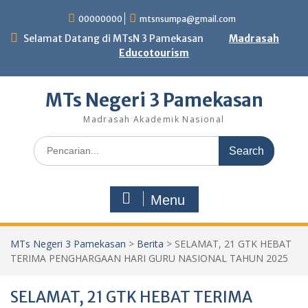
Skip
00000000
mtsnsumpa@gmail.com
to
content
Selamat Datang di MTsN 3 Pamekasan
Madrasah
Educotourism
MTs Negeri 3 Pamekasan
Madrasah Akademik Nasional
Search
for:
Menu
MTs Negeri 3 Pamekasan
>
Berita
>
SELAMAT, 21 GTK HEBAT
TERIMA PENGHARGAAN HARI GURU NASIONAL TAHUN 2025
SELAMAT, 21 GTK HEBAT TERIMA