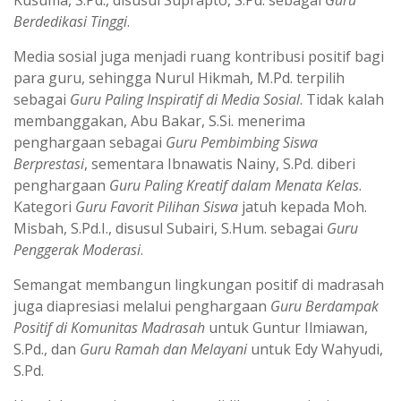
Kusuma, S.Pd., disusul Suprapto, S.Pd. sebagai
Guru
Berdedikasi Tinggi
.
Media sosial juga menjadi ruang kontribusi positif bagi
para guru, sehingga Nurul Hikmah, M.Pd. terpilih
sebagai
Guru Paling Inspiratif di Media Sosial
. Tidak kalah
membanggakan, Abu Bakar, S.Si. menerima
penghargaan sebagai
Guru Pembimbing Siswa
Berprestasi
, sementara Ibnawatis Nainy, S.Pd. diberi
penghargaan
Guru Paling Kreatif dalam Menata Kelas
.
Kategori
Guru Favorit Pilihan Siswa
jatuh kepada Moh.
Misbah, S.Pd.I., disusul Subairi, S.Hum. sebagai
Guru
Penggerak Moderasi
.
Semangat membangun lingkungan positif di madrasah
juga diapresiasi melalui penghargaan
Guru Berdampak
Positif di Komunitas Madrasah
untuk Guntur Ilmiawan,
S.Pd., dan
Guru Ramah dan Melayani
untuk Edy Wahyudi,
S.Pd.