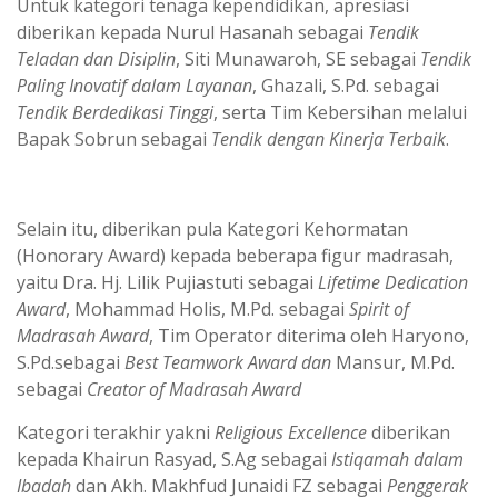
Untuk kategori tenaga kependidikan, apresiasi
diberikan kepada Nurul Hasanah sebagai
Tendik
Teladan dan Disiplin
, Siti Munawaroh, SE sebagai
Tendik
Paling Inovatif dalam Layanan
, Ghazali, S.Pd. sebagai
Tendik Berdedikasi Tinggi
, serta Tim Kebersihan melalui
Bapak Sobrun sebagai
Tendik dengan Kinerja Terbaik
.
Selain itu, diberikan pula Kategori Kehormatan
(Honorary Award) kepada beberapa figur madrasah,
yaitu Dra. Hj. Lilik Pujiastuti sebagai
Lifetime Dedication
Award
, Mohammad Holis, M.Pd. sebagai
Spirit of
Madrasah Award
, Tim Operator diterima oleh Haryono,
S.Pd.sebagai
Best Teamwork Award dan
Mansur, M.Pd.
sebagai
Creator of Madrasah Award
Kategori terakhir yakni
Religious Excellence
diberikan
kepada Khairun Rasyad, S.Ag sebagai
Istiqamah dalam
Ibadah
dan Akh. Makhfud Junaidi FZ sebagai
Penggerak