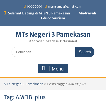
Skip
00000000
mtsnsumpa@gmail.com
to
content
Selamat Datang di MTsN 3 Pamekasan
Madrasah
Educotourism
MTs Negeri 3 Pamekasan
Madrasah Akademik Nasional
Search
for:
Menu
MTs Negeri 3 Pamekasan
>
Posts tagged
AMFIBI plus
Tag:
AMFIBI plus