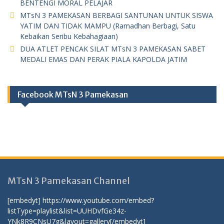
BENTENGI MORAL PELAJAR
MTsN 3 PAMEKASAN BERBAGI SANTUNAN UNTUK SISWA
YATIM DAN TIDAK MAMPU (Ramadhan Berbagi, Satu
Kebaikan Seribu Kebahagiaan)
DUA ATLET PENCAK SILAT MTsN 3 PAMEKASAN SABET
MEDALI EMAS DAN PERAK PIALA KAPOLDA JATIM
Facebook MTsN 3 Pamekasan
MTsN 3 Pamekasan Channel
[embedyt] https://www.youtube.com/embed?
listType=playlist&list=UUHDvfGe34z-
YNk8R9CNsU7g&layout=gallery[/embedyt]