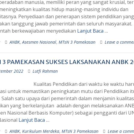
peradaban manusia, memiliki peran yang sangat krusial, te
meningkatkan kualitas hidup masing-masing individu dan
tasnya. Penyediaan dan penerapan sistem pendidikan yang
kan tanggung jawab pemerintah dan seluruh masyarakat.
ntah berkewajiaban menyediakan
Lanjut Baca …
a
ANBK
,
Asesmen Nasional
,
MTsN 3 Pamekasan
Leave a comme
 3 PAMEKASAN SUKSES LAKSANAKAN ANBK 2
tember 2022
Lutfi Rahman
Kualitas Pendidikan dari waktu ke waktu har
uasi untuk memastikan peningkatan mutu dari Pendidikan it
i. Salah satu upaya dari pemerintah dalam menjamin kualitas
ikan yang berkelanjutan adalah dengan melaksanakan AN
en Nasional Berbasis Komputer) sebagai pengganti dari 
Nasional
Lanjut Baca …
a
ANBK
,
Kurikulum Merdeka
,
MTsN 3 Pamekasan
Leave a comm