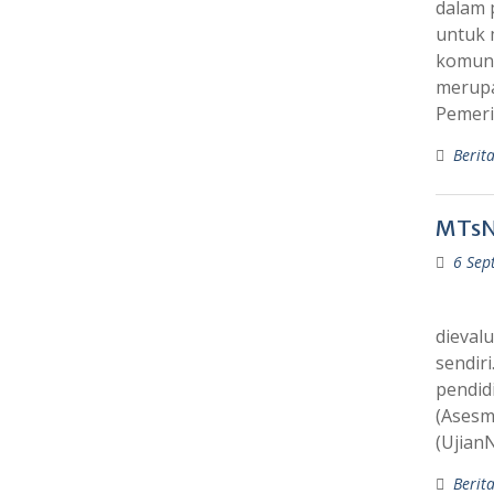
dalam 
untuk 
komuni
merupa
Pemeri
Berit
MTsN
6 Sep
dieval
sendir
pendid
(Asesm
(Ujian
Berit