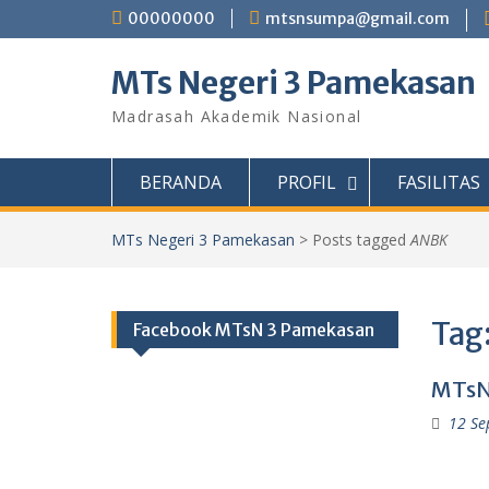
Skip
00000000
mtsnsumpa@gmail.com
to
content
MTs Negeri 3 Pamekasan
Madrasah Akademik Nasional
BERANDA
PROFIL
FASILITAS
MTs Negeri 3 Pamekasan
>
Posts tagged
ANBK
Tag
Facebook MTsN 3 Pamekasan
MTsN
12 Se