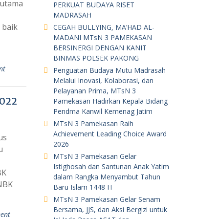
rutama
PERKUAT BUDAYA RISET
MADRASAH
 baik
CEGAH BULLYING, MA’HAD AL-
MADANI MTsN 3 PAMEKASAN
BERSINERGI DENGAN KANIT
BINMAS POLSEK PAKONG
nt
Penguatan Budaya Mutu Madrasah
Melalui Inovasi, Kolaborasi, dan
Pelayanan Prima, MTsN 3
022
Pamekasan Hadirkan Kepala Bidang
Pendma Kanwil Kemenag Jatim
MTsN 3 Pamekasan Raih
Achievement Leading Choice Award
us
2026
u
MTsN 3 Pamekasan Gelar
Istighosah dan Santunan Anak Yatim
BK
dalam Rangka Menyambut Tahun
UNBK
Baru Islam 1448 H
MTsN 3 Pamekasan Gelar Senam
Bersama, JJS, dan Aksi Bergizi untuk
ent