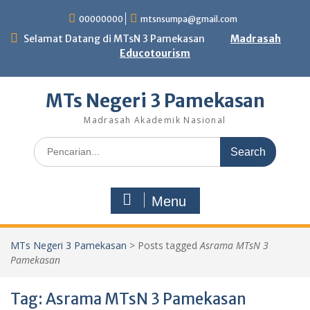
Skip
00000000
mtsnsumpa@gmail.com
to
content
Selamat Datang di MTsN 3 Pamekasan
Madrasah
Educotourism
MTs Negeri 3 Pamekasan
Madrasah Akademik Nasional
Search
for:
Menu
MTs Negeri 3 Pamekasan
>
Posts tagged
Asrama MTsN 3
Pamekasan
Tag:
Asrama MTsN 3 Pamekasan